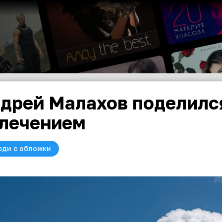
дрей Малахов поделилс
лечением
юди с обложки