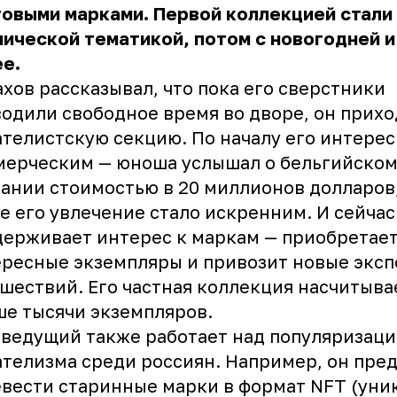
овыми марками. Первой коллекцией стали 
ической тематикой, потом с новогодней и
е.
хов рассказывал, что пока его сверстники
одили свободное время во дворе, он прихо
телистскую секцию. По началу его интерес
мерческим — юноша услышал о бельгийско
ании стоимостью в 20 миллионов долларов
е его увлечение стало искренним. И сейча
ерживает интерес к маркам — приобретае
ресные экземпляры и привозит новые эксп
шествий. Его частная коллекция насчитыва
е тысячи экземпляров.
ведущий также работает над популяризац
телизма среди россиян. Например, он пре
вести старинные марки в формат NFT (уни