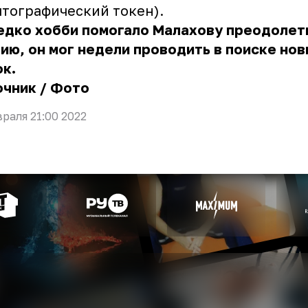
тографический токен).
едко хобби помогало Малахову преодолет
ию, он мог недели проводить в поиске но
к.
очник
/
Фото
враля 21:00 2022