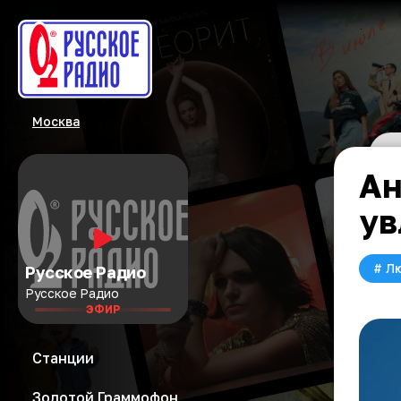
Москва
Ан
ув
#
Л
Русское Радио
Русское Радио
ЭФИР
Станции
Золотой Граммофон