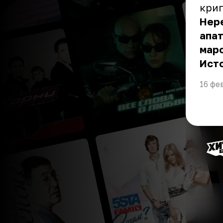
крип
Нер
апат
маро
Ист
16 фе