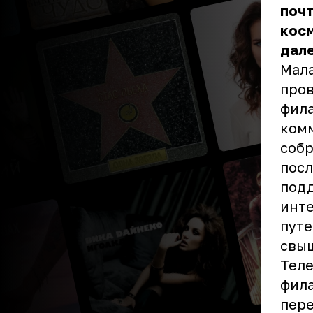
почт
косм
дале
Мала
пров
фила
ком
собр
посл
подд
инте
путе
свыш
Теле
фила
пере