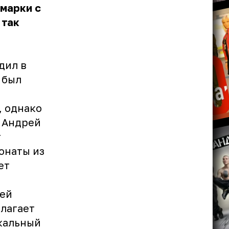
марки с
 так
дил в
 был
м
, однако
с Андрей
т
онаты из
ет
ией
длагает
кальный