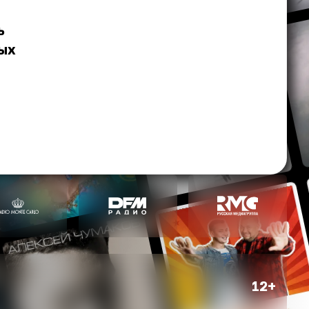
ь
вых
12+