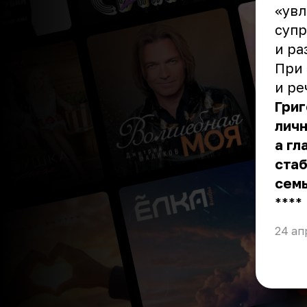
«увл
супр
и ра
При 
и ре
Григ
личн
а гл
стаб
семь
** **
24 ап