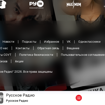
Новости
Подкасты
Избранное
VK
Одноклассники
О нас
Контакты
Обратная связь
Вещание
ты СОУТ
Политика безопасности
Пользовательское соглашение
ризов
Акции
ое Радио
"
2026
.
Все права защищены
Русское Радио
Русское Радио