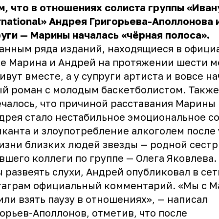
м, что в отношениях солиста группы «Ива
rnational» Андрея Григорьева-Аполлонова 
уги — Марины началась «чёрная полоса».
анным ряда изданий, находящиеся в офици
е Марина и Андрей на протяжении шести м
ивут вместе, а у супруги артиста и вовсе н
й роман с молодым баскетболистом. Также
чалось, что причиной расставания Марины
дрея стало нестабильное эмоциональное с
канта и злоупотребление алкоголем после 
изни близких людей звезды — родной сест
вшего коллеги по группе — Олега Яковлева.
 развеять слухи, Андрей опубликовал в сет
таграм официальный комментарий. «Мы с 
ли взять паузу в отношениях», — написал
орьев-Аполлонов, отметив, что после