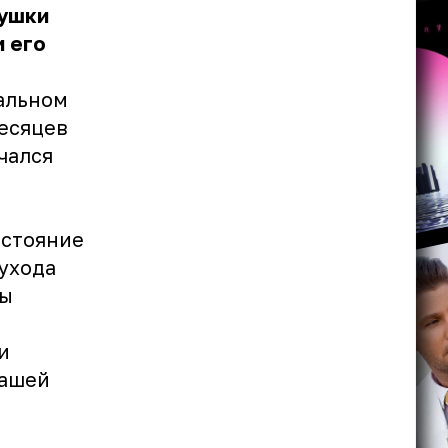
нушки
и его
альном
есяцев
ачался
остояние
ухода
ры
и
Машей