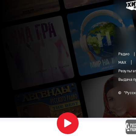
Радио
MAX
Результа
Выдача п
©
"
Русск