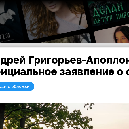
дрей Григорьев-Аполло
ициальное заявление о 
юди с обложки