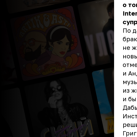
о то
Inte
супр
По д
брак
не ж
новы
отме
и Ан
музы
из ж
и бы
Дабы
Инс
реши
Григ