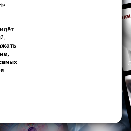
и»
 идёт
й.
ажать
ие,
 самых
оя