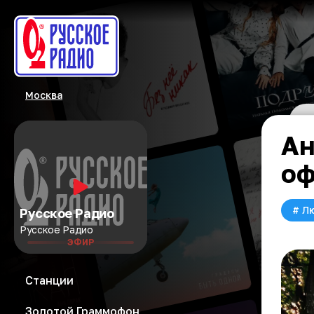
Москва
Ан
оф
#
Л
Русское Радио
Русское Радио
ЭФИР
Станции
Золотой Граммофон