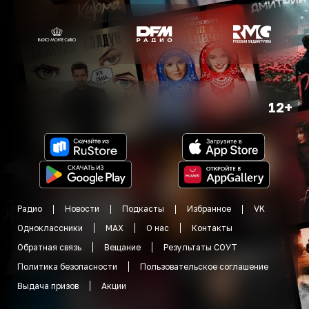
12+
Радио
Новости
Подкасты
Избранное
VK
Одноклассники
MAX
О нас
Контакты
Обратная связь
Вещание
Результаты СОУТ
Политика безопасности
Пользовательское соглашение
Выдача призов
Акции