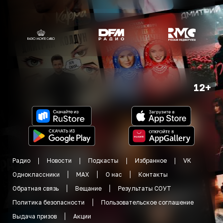
12+
Радио
Новости
Подкасты
Избранное
VK
Одноклассники
MAX
О нас
Контакты
Обратная связь
Вещание
Результаты СОУТ
Политика безопасности
Пользовательское соглашение
Выдача призов
Акции