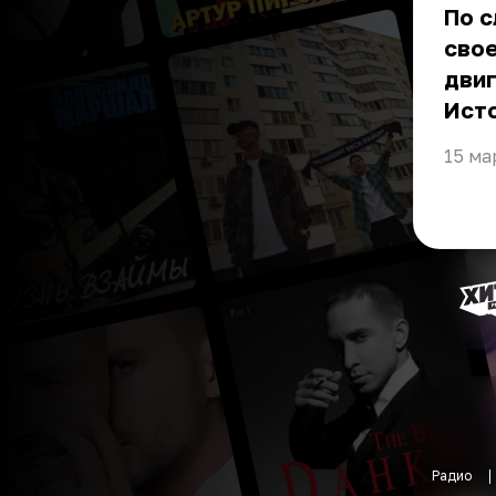
По с
свое
двиг
Ист
15 ма
Радио