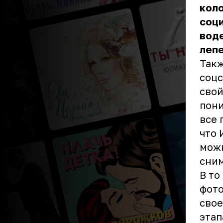
кол
соци
воде
лепе
Такж
соцс
свой
пони
все 
что 
можн
сни
В то
фото
свое
этап