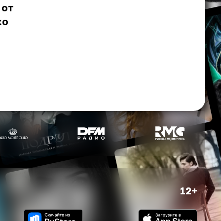
 от
ко
12+