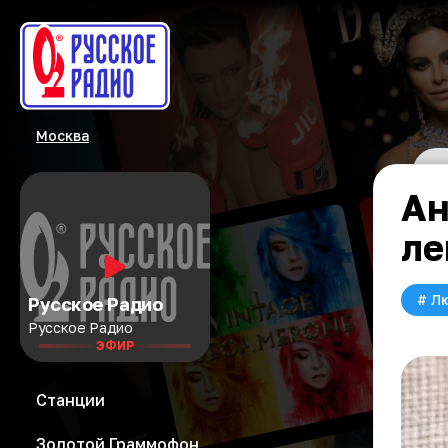
Москва
Ан
ле
#
Л
Русское Радио
Русское Радио
ЭФИР
Станции
Золотой Граммофон