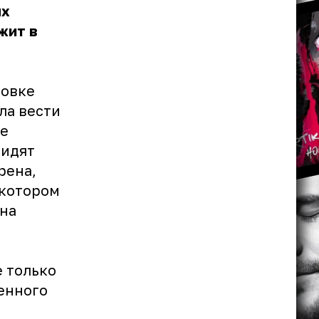
ых
жит в
ровке
ла вести
не
видят
рена,
 котором
на
е только
ненного