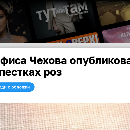
фиса Чехова опубликов
пестках роз
юди с обложки