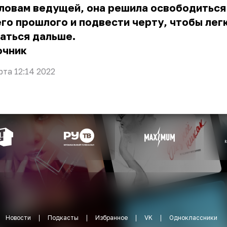
ловам ведущей, она решила освободиться
го прошлого и подвести черту, чтобы лег
аться дальше.
очник
рта 12:14 2022
Новости
Подкасты
Избранное
VK
Одноклассники