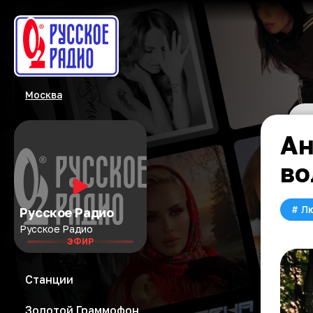
Москва
Ан
во
#
Л
Русское Радио
Русское Радио
ЭФИР
Станции
Золотой Граммофон