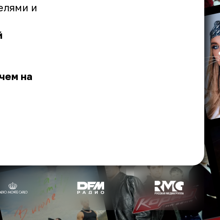
елями и
й
чем на