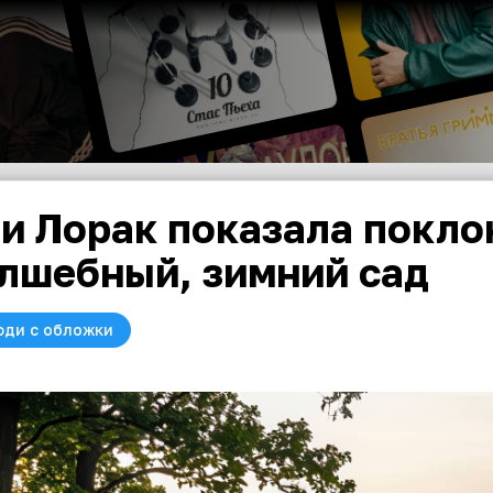
и Лорак показала покло
лшебный, зимний сад
юди с обложки