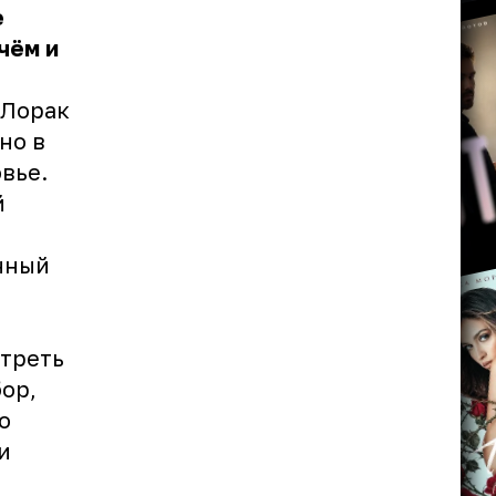
е
чём и
 Лорак
но в
вье.
й
нный
отреть
ор,
о
и
й