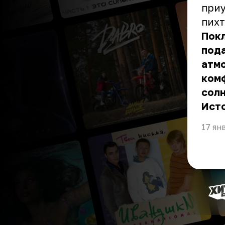
приу
пих
Пок
пода
атм
комф
солн
Ист
17 ян