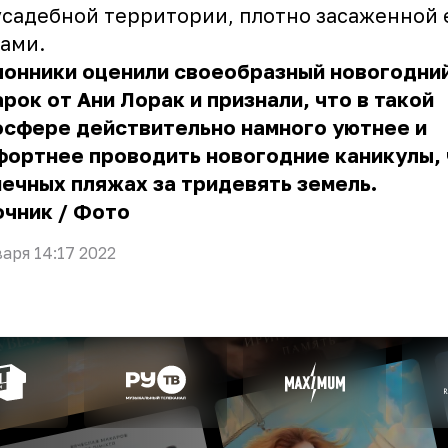
садебной территории, плотно засаженной 
тами.
лонники оценили своеобразный новогодни
рок от Ани Лорак и признали, что в такой
осфере действительно намного уютнее и
ортнее проводить новогодние каникулы, 
ечных пляжах за тридевять земель.
очник
/
Фото
варя 14:17 2022