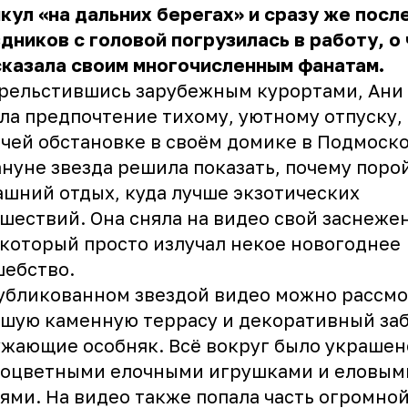
кул «на дальних берегах» и сразу же посл
дников с головой погрузилась в работу, о 
сказала своим многочисленным фанатам.
рельстившись зарубежным курортами, Ани
ла предпочтение тихому, уютному отпуску, 
чей обстановке в своём домике в Подмоско
нуне звезда решила показать, почему поро
шний отдых, куда лучше экзотических
шествий. Она сняла на видео свой заснеже
 который просто излучал некое новогоднее
шебство.
убликованном звездой видео можно рассм
шую каменную террасу и декоративный заб
жающие особняк. Всё вокруг было украшен
ноцветными елочными игрушками и еловым
ями. На видео также попала часть огромно