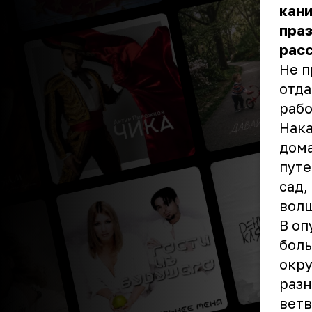
кани
праз
рас
Не п
отда
рабо
Нака
дома
путе
сад,
вол
В оп
боль
окру
раз
ветв