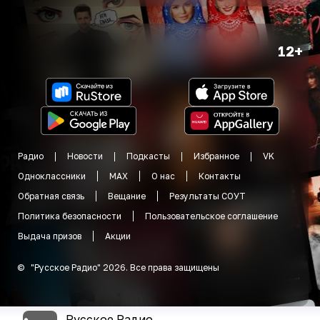
12+
Радио
Новости
Подкасты
Избранное
VK
Одноклассники
MAX
О нас
Контакты
Обратная связь
Вещание
Результаты СОУТ
Политика безопасности
Пользовательское соглашение
Выдача призов
Акции
©
"
Русское Радио
"
2026
.
Все права защищены
Русское Радио