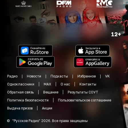
12+
Радио
Новости
Подкасты
Избранное
VK
Одноклассники
MAX
О нас
Контакты
Обратная связь
Вещание
Результаты СОУТ
Политика безопасности
Пользовательское соглашение
Выдача призов
Акции
©
"
Русское Радио
"
2026
.
Все права защищены