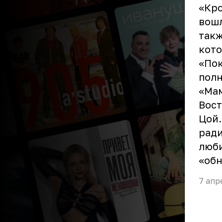
«Кро
вошл
такж
кото
«Пок
полн
«Мам
Вост
Цой.
ради
люби
«об
7 апр