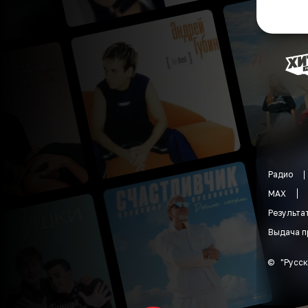
Радио
MAX
Результа
Выдача п
©
"
Русск