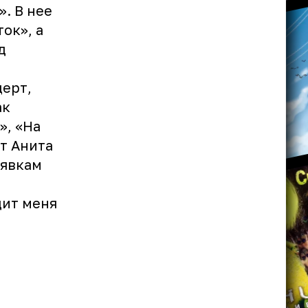
. В нее
ок», а
д
церт,
ак
», «На
ет Анита
аявкам
дит меня