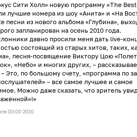
кус Сити Холл» новую программу «The Best»
и лучшие номера из шоу «Анита» и «На Вост
е песни из нового альбома «Глубина», выхо
рого запланирован на осень 2010 года.
лонники давно просили меня дать live-кон
остью состоящий из старых хитов, таких, к
а», песня-посвящение Виктору Цою «Полет
ок», «Небо» и многих других, – рассказыва
 – Это, по большому счету, «программа по з
ослушателей» – все самое лучшее и самое
мое. Можно даже сказать, что зритель уви
наженной»!»
еля 00:00 2010