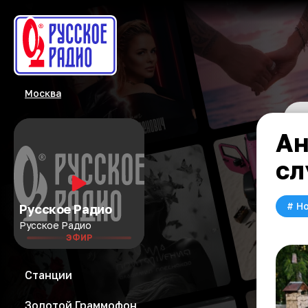
Москва
Ан
сл
#
Но
Русское Радио
Русское Радио
ЭФИР
Станции
Золотой Граммофон