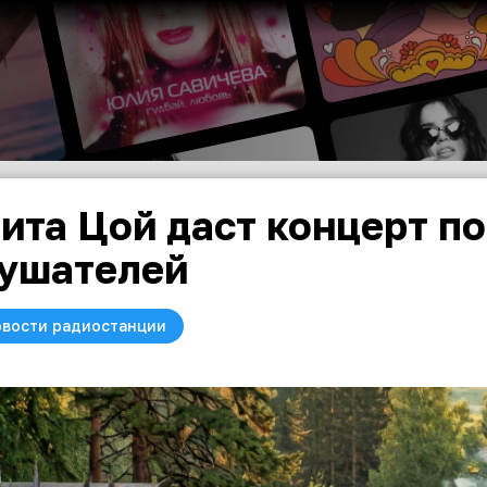
ита Цой даст концерт по
ушателей
вости радиостанции