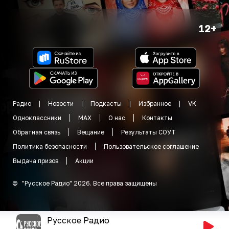
12+
Радио
Новости
Подкасты
Избранное
VK
Одноклассники
MAX
О нас
Контакты
Обратная связь
Вещание
Результаты СОУТ
Политика безопасности
Пользовательское соглашение
Выдача призов
Акции
©
"
Русское Радио
"
2026
.
Все права защищены
Русское Радио