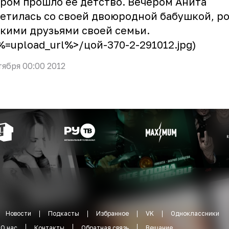
ром прошло ее детство. Вечером Анита
етилась со своей двоюродной бабушкой, р
кими друзьями своей семьи.
<%=upload_url%>/цой-370-2-291012.jpg)
тября 00:00 2012
Новости
Подкасты
Избранное
VK
Одноклассники
О нас
Контакты
Обратная связь
Вещание