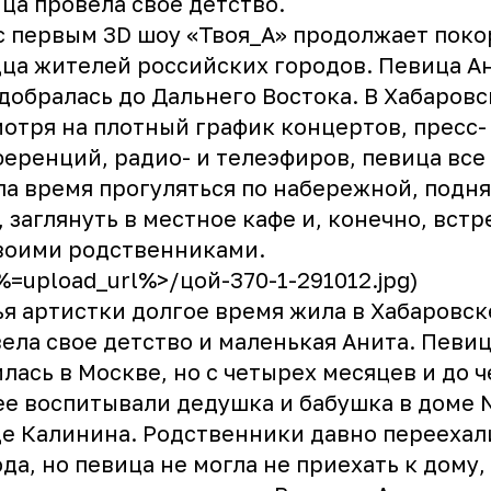
ца провела свое детство.
с первым 3D шоу «Твоя_А» продолжает поко
ца жителей российских городов. Певица А
добралась до Дальнего Востока. В Хабаровс
отря на плотный график концертов, пресс-
еренций, радио- и телеэфиров, певица все
а время прогуляться по набережной, подня
, заглянуть в местное кафе и, конечно, вст
воими родственниками.
<%=upload_url%>/цой-370-1-291012.jpg)
я артистки долгое время жила в Хабаровск
ела свое детство и маленькая Анита. Певи
лась в Москве, но с четырех месяцев и до 
ее воспитывали дедушка и бабушка в доме 
е Калинина. Родственники давно переехал
да, но певица не могла не приехать к дому,