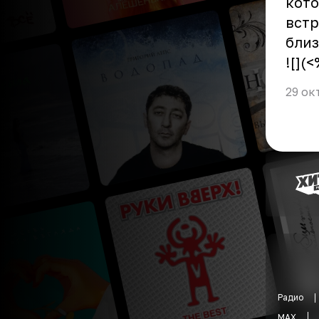
кото
встр
близ
![](
29 ок
Радио
MAX