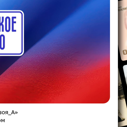
воя_А»
ом