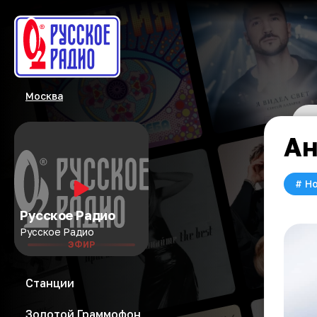
Москва
Ан
#
Но
Русское Радио
Русское Радио
ЭФИР
Станции
Золотой Граммофон