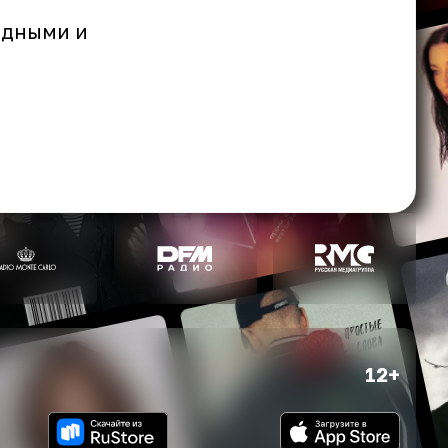
одными и
12+