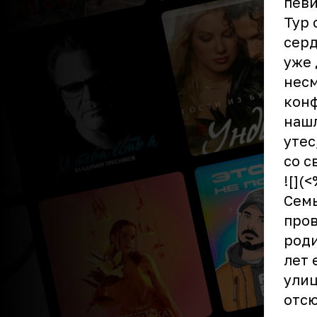
певи
Тур 
серд
уже 
несм
конф
нашл
утес
со с
![](
Семь
пров
роди
лет 
улиц
отсю