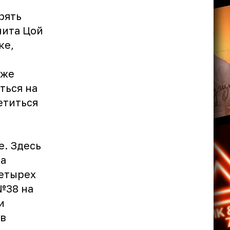
рять
нита Цой
ке,
 же
ться на
ретиться
е. Здесь
ца
четырех
№38 на
и
 в