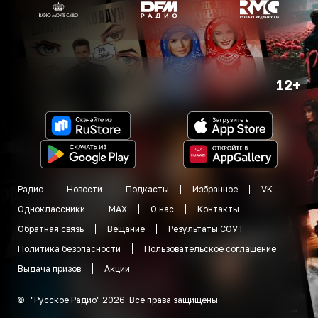
12+
Радио
Новости
Подкасты
Избранное
VK
Одноклассники
MAX
О нас
Контакты
Обратная связь
Вещание
Результаты СОУТ
Политика безопасности
Пользовательское соглашение
Выдача призов
Акции
©
"
Русское Радио
"
2026
.
Все права защищены