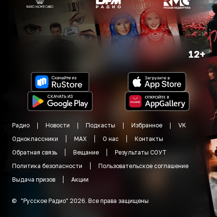
12+
Радио
Новости
Подкасты
Избранное
VK
Одноклассники
MAX
О нас
Контакты
Обратная связь
Вещание
Результаты СОУТ
Политика безопасности
Пользовательское соглашение
Выдача призов
Акции
©
"
Русское Радио
"
2026
.
Все права защищены