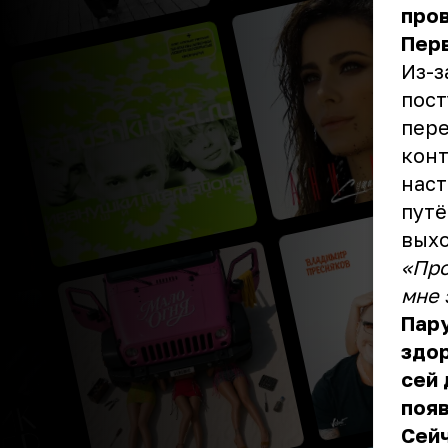
пров
Перв
Из-з
пост
пере
конт
наст
путё
выхо
«Про
мне 
Пару
здор
сей 
появ
Сейч