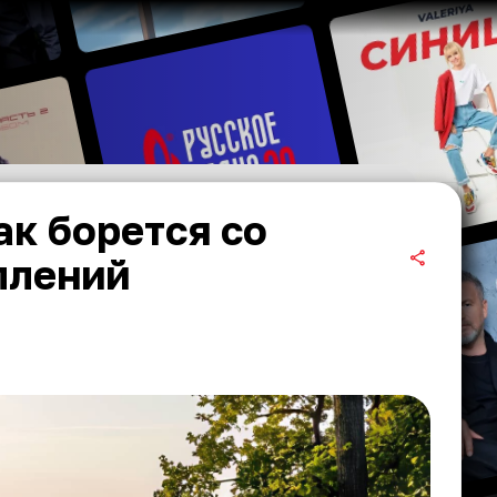
ак борется со
плений