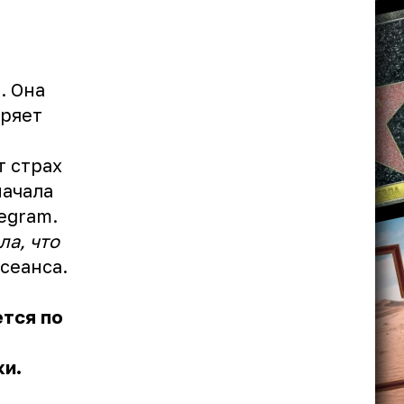
. Она
еряет
т страх
начала
legram.
ла, что
сеанса.
ется по
ки.