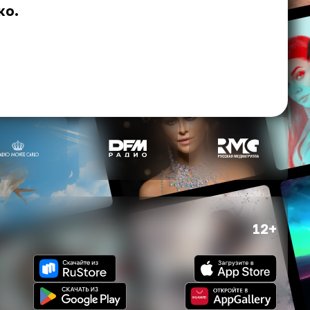
ко.
12+