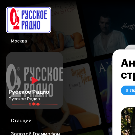
Москва
Ан
ст
#
Л
Русское Радио
Русское Радио
ЭФИР
Станции
Золотой Граммофон