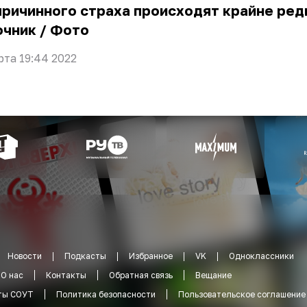
ричинного страха происходят крайне ред
очник
/
Фото
рта 19:44 2022
Новости
Подкасты
Избранное
VK
Одноклассники
О нас
Контакты
Обратная связь
Вещание
ты СОУТ
Политика безопасности
Пользовательское соглашение