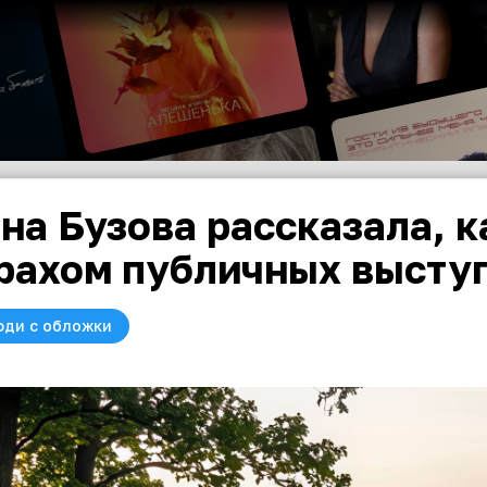
на Бузова рассказала, к
рахом публичных высту
юди с обложки