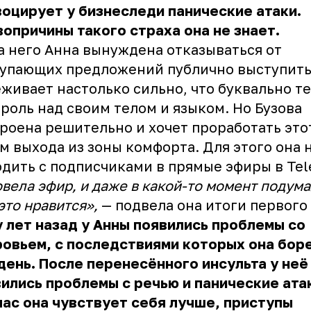
оцирует у бизнеследи панические атаки.
опричины такого страха она не знает.
а него Анна вынуждена отказываться от
упающих предложений публично выступить
живает настолько сильно, что буквально т
роль над своим телом и языком. Но Бузова
роена решительно и хочет проработать это
м выхода из зоны комфорта. Для этого она 
дить с подписчиками в прямые эфиры в Te
вела эфир, и даже в какой-то момент подума
это нравится»,
— подвела она итоги первого 
 лет назад у Анны появились проблемы со
овьем, с последствиями которых она бор
день. После перенесённого инсульта у неё
ились проблемы с речью и панические ата
ас она чувствует себя лучше, приступы