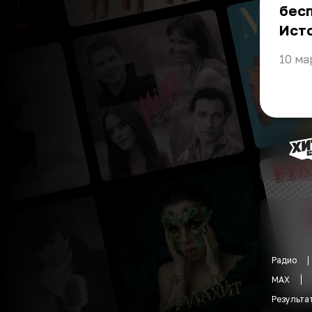
бесп
Ист
10 ма
Радио
MAX
Результа