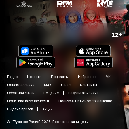
12+
Радио
Новости
Подкасты
Избранное
VK
Одноклассники
MAX
О нас
Контакты
Обратная связь
Вещание
Результаты СОУТ
Политика безопасности
Пользовательское соглашение
Выдача призов
Акции
©
"
Русское Радио
"
2026
.
Все права защищены