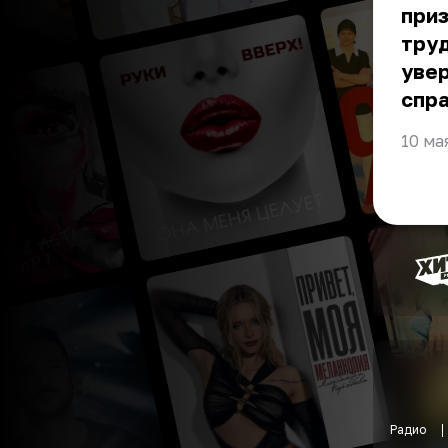
приз
труд
увер
спра
10 ма
Радио