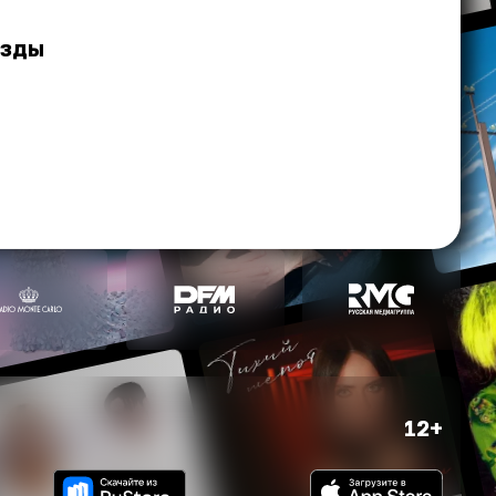
е
езды
12+