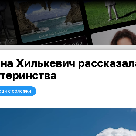
на Хилькевич рассказал
теринства
юди с обложки