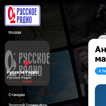
Москва
Ан
ма
#
Л
Русское Радио
Русское Радио
ЭФИР
Станции
Золотой Граммофон