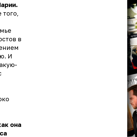
Марии.
 того,
емье
остов в
лением
ю. И
какую-
с
око
как она
иса