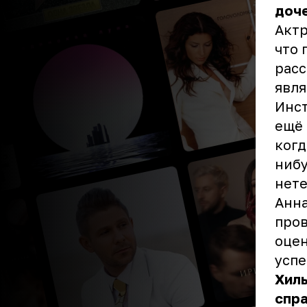
доче
Актр
что 
расс
явля
Инст
ещё 
когд
нибу
нет
Анна
пров
оцен
успе
Хиль
спра