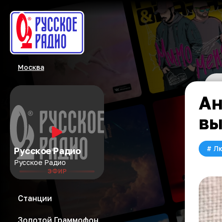
Москва
Ан
вы
#
Л
Русское Радио
Русское Радио
ЭФИР
Станции
Золотой Граммофон