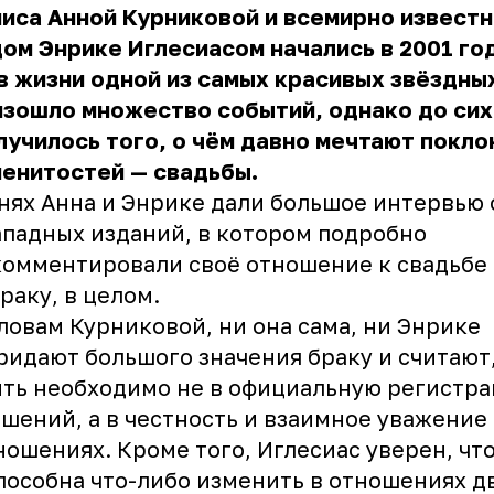
иса Анной Курниковой и всемирно извест
ом Энрике Иглесиасом начались в 2001 год
в жизни одной из самых красивых звёздны
зошло множество событий, однако до сих
лучилось того, о чём давно мечтают покло
енитостей — свадьбы.
нях Анна и Энрике дали большое интервью
ападных изданий, в котором подробно
омментировали своё отношение к свадьбе
браку, в целом.
ловам Курниковой, ни она сама, ни Энрике
ридают большого значения браку и считают,
ть необходимо не в официальную регистр
шений, а в честность и взаимное уважение
ношениях. Кроме того, Иглесиас уверен, чт
пособна что-либо изменить в отношениях д