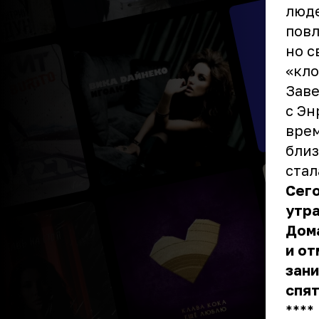
люде
повл
но с
«кло
Заве
с Эн
врем
близ
стал
Сего
утра
Дом
и от
зани
спят
** **