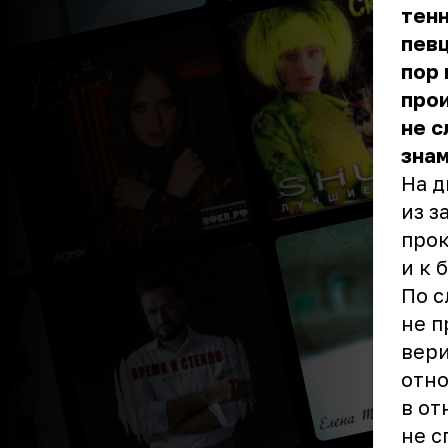
тенн
певц
пор 
прои
не с
знам
На д
из з
прок
и к 
По с
не п
вери
отно
в от
не с