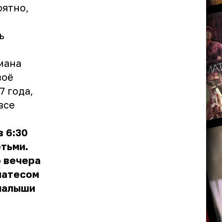
оятно,
ь
мана
воё
7 года,
все
 6:30
етьми.
 вечера
латесом
 малыши