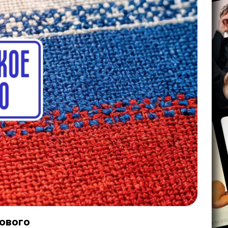
ового