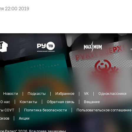
ля 22:00 2019
Новости
Подкасты
Избранное
VK
Одноклассники
О нас
Контакты
Обратная связь
Вещание
ты СОУТ
Политика безопасности
Пользовательское соглашение
ризов
Акции
ое Радио
"
2026
.
Все права защищены