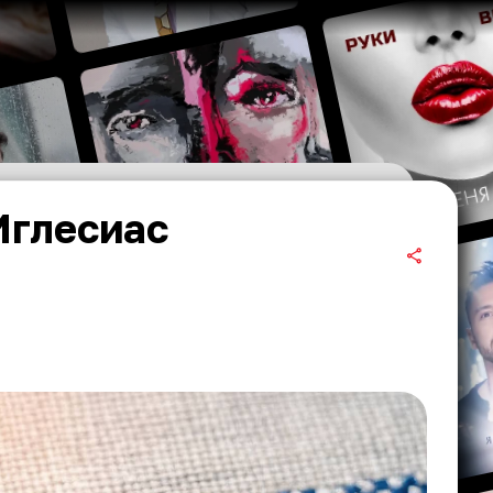
Иглесиас