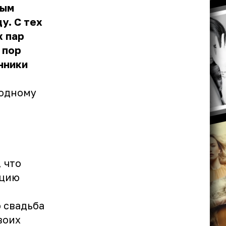
ным
у. С тех
х пар
 пор
нники
 одному
 что
ацию
о свадьба
воих