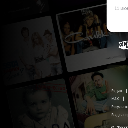
11 ию
Радио
MAX
Результа
Выдача п
©
"
Русск