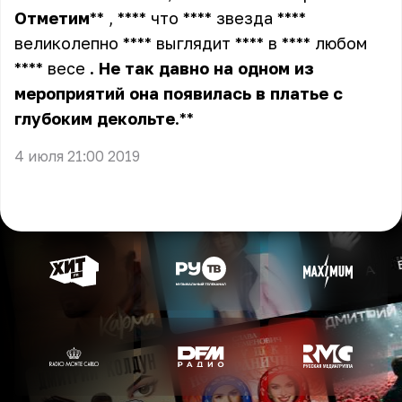
Отметим
** , **** что **** звезда ****
великолепно **** выглядит **** в **** любом
**** весе
.
Не
так
давно
на
одном
из
мероприятий
она
появилась
в
платье
с
глубоким
декольте
.**
4 июля 21:00 2019