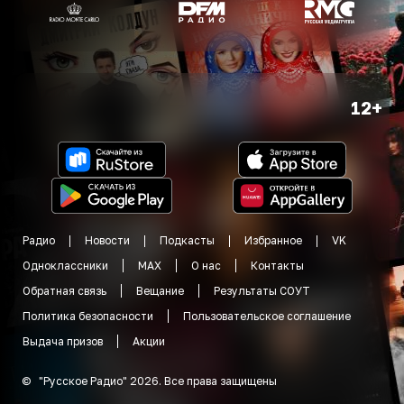
12+
Радио
Новости
Подкасты
Избранное
VK
Одноклассники
MAX
О нас
Контакты
Обратная связь
Вещание
Результаты СОУТ
Политика безопасности
Пользовательское соглашение
Выдача призов
Акции
©
"
Русское Радио
"
2026
.
Все права защищены