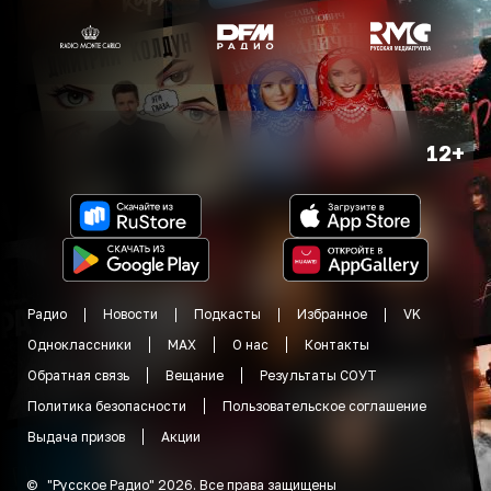
12+
Радио
Новости
Подкасты
Избранное
VK
Одноклассники
MAX
О нас
Контакты
Обратная связь
Вещание
Результаты СОУТ
Политика безопасности
Пользовательское соглашение
Выдача призов
Акции
©
"
Русское Радио
"
2026
.
Все права защищены