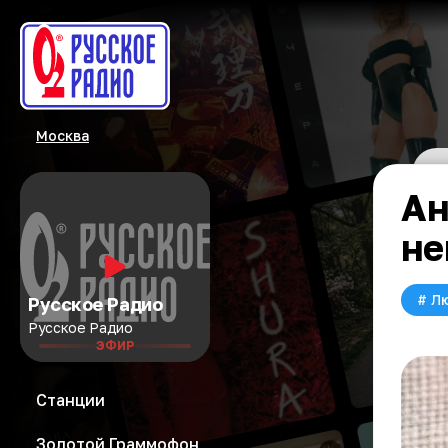
Москва
Ан
не
#
Л
Русское Радио
Русское Радио
ЭФИР
Станции
Золотой Граммофон