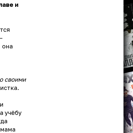
лаве и
тся
—
 она
но своими
тистка.
 и
а учёбу
гда
 мама