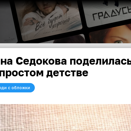
на Седокова поделилась
простом детстве
юди с обложки