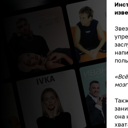
Инст
изве
Звез
упре
засл
напи
поль
«Всё
мозг
Такж
зани
она 
хват