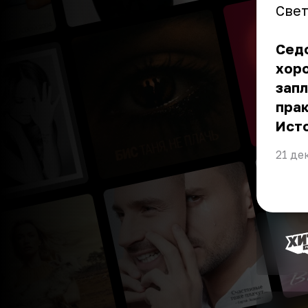
Свет
Седо
хоро
запл
прак
Ист
21 де