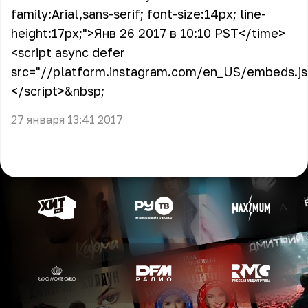
family:Arial,sans-serif; font-size:14px; line-
height:17px;">
Янв 26 2017 в 10:10 PST
</time>
<script async defer
src="//platform.instagram.com/en_US/embeds.js
</script>&nbsp;
27 января 13:41 2017