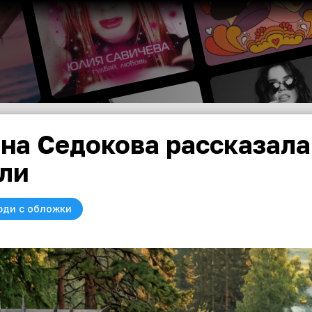
на Седокова рассказала
ли
юди с обложки