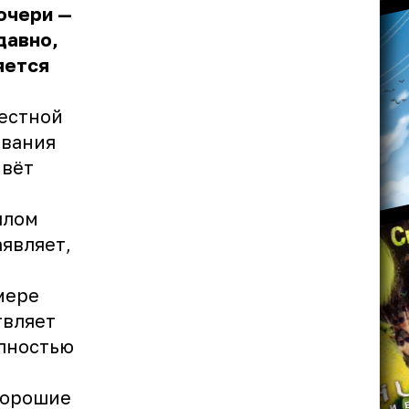
очери —
давно,
яется
местной
ивания
ивёт
шлом
аявляет,
мере
твляет
олностью
хорошие