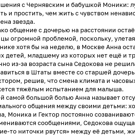
шения с Чернявским и бабушкой Моники: 
ть и простить, чем жить с чувством ненави
ена звезда.
ко общение с дочерью на расстоянии остаё
цы огромной проблемой, поскольку, улетая
нике хотя бы на неделю, в Москве Анна ост
х детей, младшему из которых нет ещё и тр
но из-за возраста сына Седокова не решил
авиться в Штаты вместе со старшей дочер
ктором, решив, что смена климата и часовы
жется тяжёлым испытанием для малыша.
й самой большой болью Анна называет отс
ального общения между своими детьми: хо
а, Моника и Гектор постоянно созванивают
мениваются сообщениями, Седокова ощущае
ие-то ниточки рвутся» между её детьми, 