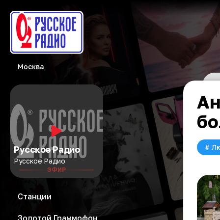
Москва
Ан
бо
#
Л
Русское Радио
Русское Радио
ЭФИР
Станции
Золотой Граммофон