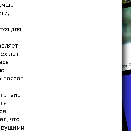
лучше
сти,
тся для
авляет
ёх лет.
ась
ью
х поясов
утствие
тя
ся
т, что
живущими