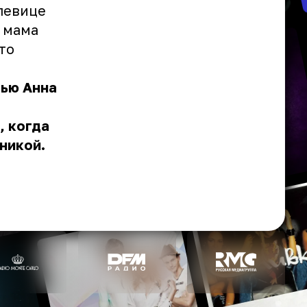
 певице
 мама
то
рью Анна
, когда
никой.