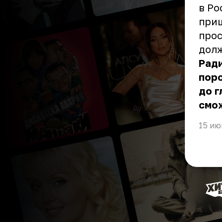
в Ро
приш
прос
долж
Рад
поро
до г
смож
15 ию