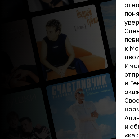
отно
поня
увер
Одна
певи
к Мо
двои
Имен
отпр
и Ге
ока
Свое
норм
Алин
и об
«как