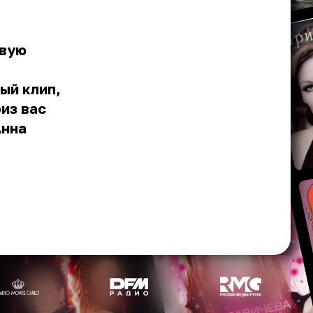
овую
ый клип,
из вас
Анна