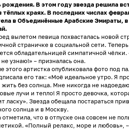
 рождения. В этом году звезда решила вс
в тёплых краях. В последних числах февра
ела в Объединённые Арабские Эмираты, в
ай.
ред вылетом певица похвасталась новой с
ичной страничке в социальной сети. Теперь
ется обладательницей симпатичной чёлки.
 не узнаю!» – призналась она.
е этого артистка опубликовала фото под п
дписала его так: «Моё идеальное утро. Я пр
 жить без солнца. Мне никогда не надоеда
овые лучи и тепло! Я просто девочка, котор
т ласку». Звезда обещала постараться при
ого солнца и в Москву.
 отметила, что в отпуске она совсем не пол
етикой. «Полный релакс, море и любовь», –