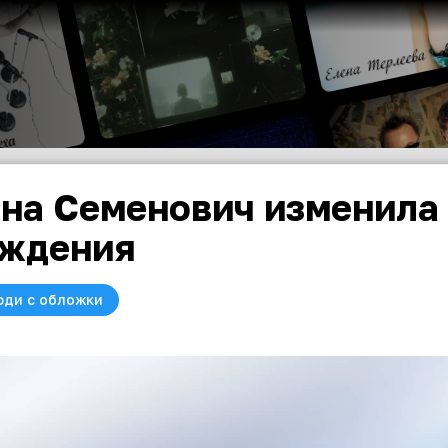
на Семенович изменила 
ждения
юди с обложки