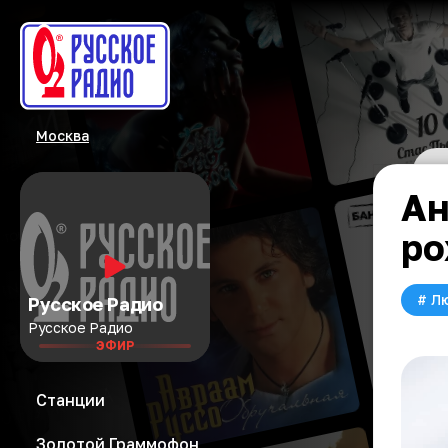
Москва
Ан
ро
#
Л
Русское Радио
Русское Радио
ЭФИР
Станции
Золотой Граммофон