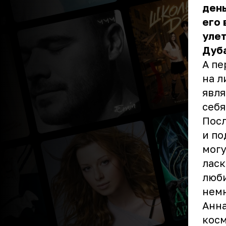
день
его 
улет
Дуб
А пе
на л
явля
себя
Посл
и по
могу
ласк
люби
немн
Анна
косм