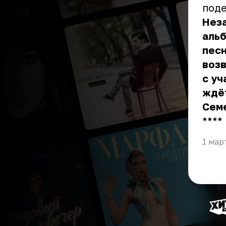
поде
Нез
альб
песн
возв
с уч
ждёт
Семе
** **
1 мар