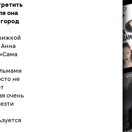
третить
ля она
 город
трижкой
 Анна
 «Сама
альмами
осто не
ют
ая очень
везти
ьзуется