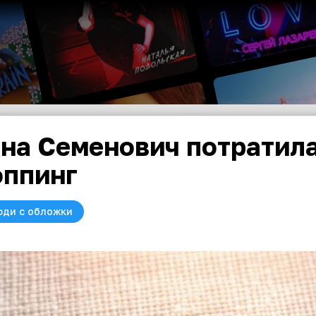
на Семенович потратила
ппинг
юди с обложки