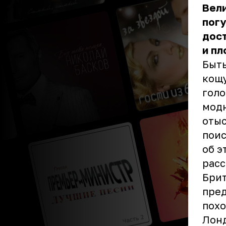
Вели
погу
дос
и пл
Быть
кощу
голо
модн
отыс
поис
об э
расс
Брит
пред
похо
Лонд