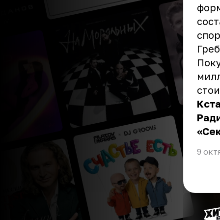
форм
сост
спор
Гре
Поку
милл
стои
Кста
Ради
«Се
9 окт