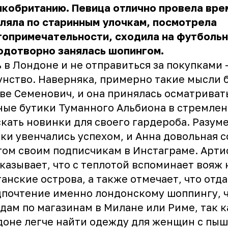
кобританию. Певица отлично провела вре
ляла по старинным улочкам, посмотрела
топримечательности, сходила на футбольн
одотворно занялась шопингом.
 в Лондоне и не отправиться за покупками 
нство. Наверняка, примерно такие мысли 
ве Семенович, и она принялась осматриват
ые бутики Туманного Альбиона в стремле
кать новинки для своего гардероба. Разуме
ки увенчались успехом, и Анна довольная 
том своим подписчикам в Инстаграме. Арти
казывает, что с теплотой вспоминает вояж 
анские острова, а также отмечает, что отд
почтение именно лондонскому шоппингу, 
дам по магазинам в Милане или Риме, так к
оне легче найти одежду для женщин с пы