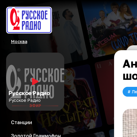
Москва
Ан
шо
#
Л
Русское Радио
Русское Радио
ЭФИР
Станции
Золотой Граммофон