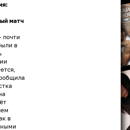
мя:
ый матч
– почти
были в
ь
нии
ется,
сообщила
стка
на
аёт
чем
ак в
шными