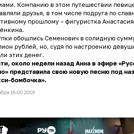
ами. Компанию в этом путешествии певиц
авляли друзья, в том числе подруга по слав
тивному прошлому – фигуристка Анастасия
бёнкина.
пки обошлись Семенович в солидную сумму
ион рублей, но, судя по настроению девуш
ли этих денег.
ти, около недели назад Анна в эфире «Рус
о» представила свою новую песню под на
кси-бомбочка».
ября 16:00 2019