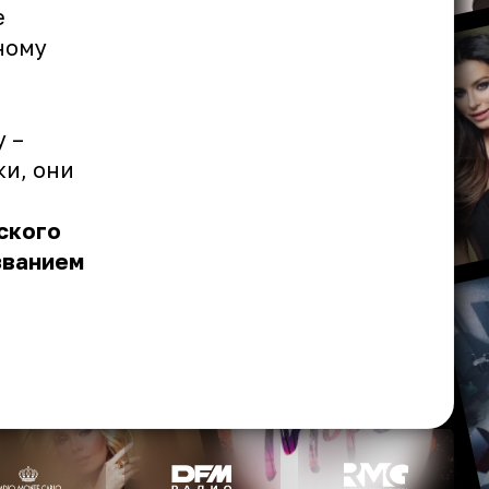
е
ному
 –
ки, они
ского
званием