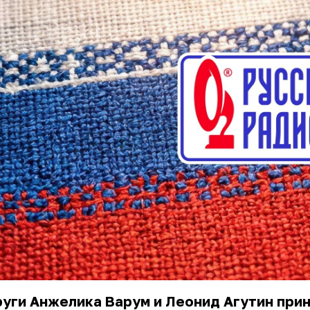
руги
Анжелика Варум
и Леонид Агутин при