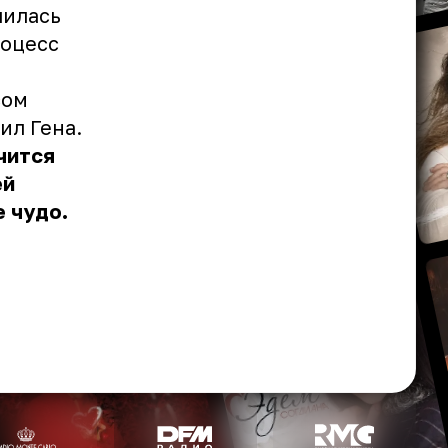
илась
роцесс
сом
ил Гена.
чится
ей
е чудо.