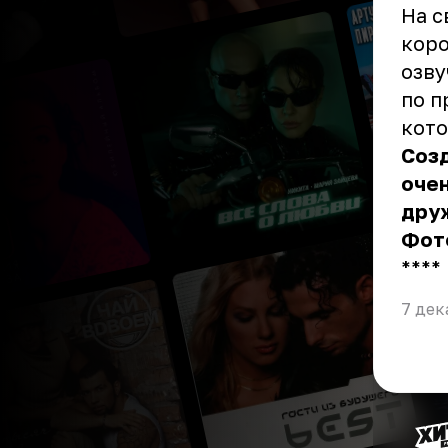
На с
коро
озву
по п
кото
Созд
очен
друж
Фот
** **
7 дек