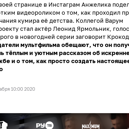
воей странице в Инстаграм
Анжелика
подел
тким видеороликом о том, как проходил п
чания кумира её детства. Коллегой Варум
роекту стал актёр Леонид Ярмольник, голо
рого в новогодней серии заговорит Крокод
атели мультфильма обещают, что он полу
ь тёплым и уютным рассказом об искренн
бе и о том, как просто создать настояще
о
абря 10:00 2020