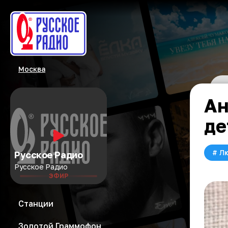
Москва
Ан
де
#
Л
Русское Радио
Русское Радио
ЭФИР
Станции
Золотой Граммофон