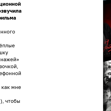
ационной
озвучила
фильма
онного
тёплые
шку
онажей»
вочкой,
лефонной
 как мне
), чтобы