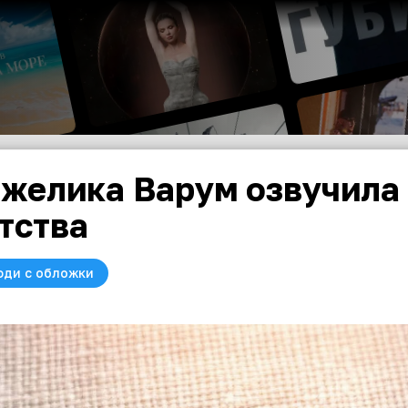
желика Варум озвучила 
тства
юди с обложки