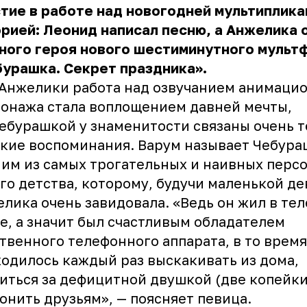
тие в работе над новогодней мультиплик
рией: Леонид написал песню, а Анжелика 
ного героя нового шестиминутного мульт
урашка. Секрет праздника».
Анжелики работа над озвучанием анимаци
онажа стала воплощением давней мечты,
Чебурашкой у знаменитости связаны очень 
кие воспоминания. Варум называет Чебура
им из самых трогательных и наивных перс
го детства, которому, будучи маленькой де
лика очень завидовала. «Ведь он жил в те
е, а значит был счастливым обладателем
твенного телефонного аппарата, в то время
одилось каждый раз выскакивать из дома,
иться за дефицитной двушкой (две копейки
онить друзьям», —
поясняет певица
.