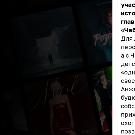
учас
исто
глав
«Чеб
Для 
перс
а с 
детс
«одн
свое
Анже
будк
собс
прих
охот
позв