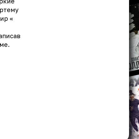
яркие
Артему
ир «
аписав
ме
.