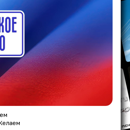
нем
 Желаем