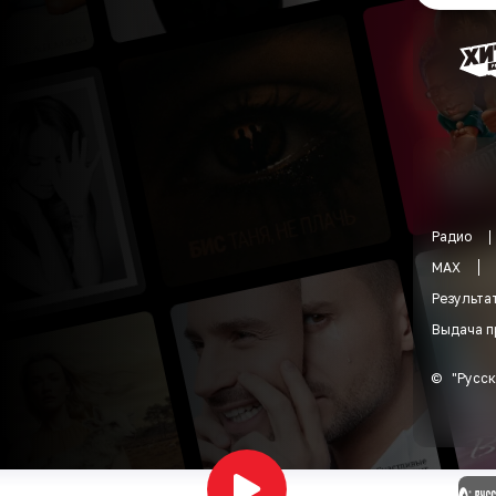
Радио
MAX
Результа
Выдача п
©
"
Русск