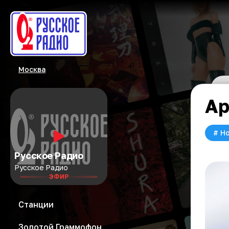
Москва
Ар
#
Но
Русское Радио
Русское Радио
ЭФИР
Станции
Золотой Граммофон