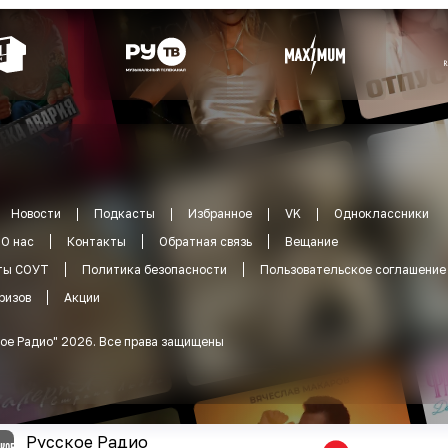
Новости
Подкасты
Избранное
VK
Одноклассники
О нас
Контакты
Обратная связь
Вещание
ты СОУТ
Политика безопасности
Пользовательское соглашение
ризов
Акции
ое Радио
"
2026
.
Все права защищены
Русское Радио