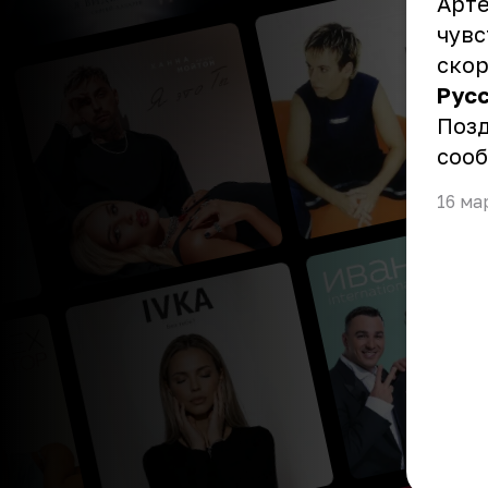
Арте
чувс
скор
Рус
Позд
соо
16 ма