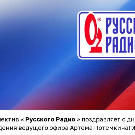
лектив «
Русского Радио
» поздравляет с д
дения ведущего эфира
Артема Потемкина
!