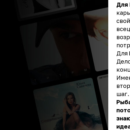
Для
карь
свой
всец
возр
потр
Для
Дело
конц
Имен
втор
шаг.
Рыб
пото
знаю
идеа