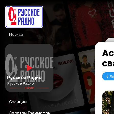
Москва
Ас
св
#
Л
Русское Радио
Русское Радио
ЭФИР
Станции
Золотой Граммофон