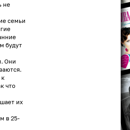
ь не
ие семьи
угие
анние
м будут
. Они
иваются.
 к
к что
шает их
м в 25-