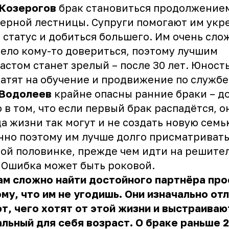
 Козерогов
брак становиться продолжение
ерной лестницы. Супруги помогают им укр
 статус и добиться большего. Им очень сло
ело кому-то довериться, поэтому лучшим
астом станет зрелый – после 30 лет. Юност
атят на обучение и продвижение по службе
Водолеев
крайне опасны ранние браки – до
 в том, что если первый брак распадётся, о
а жизни так могут и не создать новую семь
но поэтому им лучше долго присматривать
ой половинке, прежде чем идти на решите
 Ошибка может быть роковой.
ам сложно найти достойного партнёра про
му, что им не угодишь. Они изначально от
т, чего хотят от этой жизни и выстраиваю
льный для себя возраст. О браке раньше 2