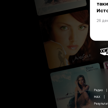
таки
Ист
26 де
Радио
MAX
Результа