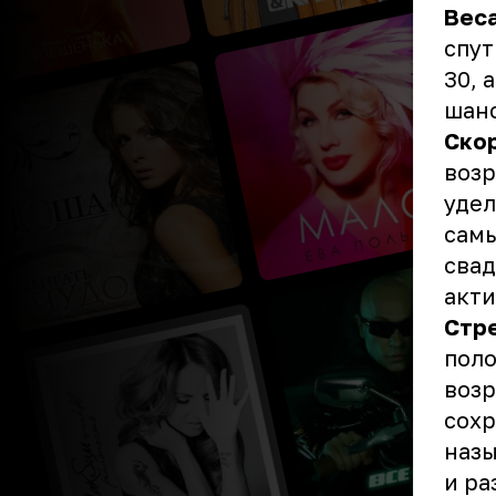
Вес
спут
30, 
шанс
Ско
возр
удел
самы
свад
акти
Стр
поло
возр
сохр
назы
и ра