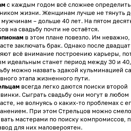
ам
с каждым годом всё сложнее определить
ником жизни. Женщинам лучше не тянуть 
а мужчинам – дольше 40 лет. На пятом десят
ов на свадьбу почти не остаётся.
рпионам
в этом плане повезло. Им неважно,
асте заключать брак. Однако после двадцат
яют всё внимание построению карьеры, по
м идеальным станет период между 30 и 40,
ьбу можно назвать эдакой кульминацией с
вного этапа жизненного пути.
ельцам
всегда легко даются поиски второй
винки. Сыграть свадьбу они могут в любом
асте, не волнуясь о каких-то проблемах с е
анением. При этом Стрельцов можно смел
вать мастерами по поиску компромиссов, 
звод для них маловероятен.