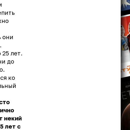
м
епить
жно
ь они
.
 25 лет.
ни до
ю.
ся ко
льный
сто
лично
т некий
5 лет с