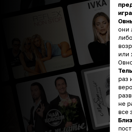
пред
игра
Овн
они 
либо
возр
или 
Овно
Тел
раз 
веро
разв
не р
все 
Бли
пост