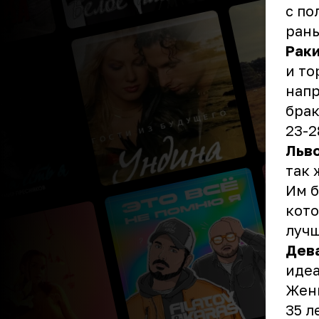
с по
рань
Рак
и то
напр
брак
23-2
Льв
так 
Им б
кото
лучш
Дев
идеа
Женщ
35 л