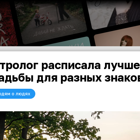
тролог расписала лучше
адьбы для разных знако
юдям о людях