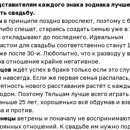
ставителям каждого знака зодиака лучше
ть свадьбу.
ы
в принципе поздно взрослеют, поэтому с 
либо спешат, стараясь создать семью уже в 
 откладывают до последнего. Идеальным
астом для свадьбы соответственно станут 1
же после 30-и. Любопытно, что к разводу у 
в отношение крайне негативное.
ьцов
ждёт успех в браке только если это сл
и навсегда. Если же первая семья распалась
ятность нового расставания растёт с кажд
одом. Поэтому Тельцам лучше всего играть
аньше 25 лет, хорошенько всё обдумав и вз
за и против.
знецы
ветрены и поначалу не воспринимаю
оянных отношений. К свадьбе им нужно по