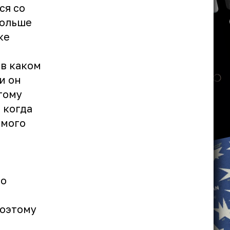
ся со
дольше
ке
 в каком
и он
тому
 когда
амого
го
о
поэтому