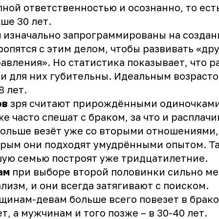
лной ответственностью и осознанно, то ест
ше 30 лет.
и
изначально запрограммированы на создан
ропятся с этим делом, чтобы развивать «др
авления». Но статистика показывает, что р
и для них губительны. Идеальным возрасто
8 лет.
ов
зря считают прирождёнными одиночками
же часто спешат с браком, за что и расплач
ольше везёт уже со вторыми отношениями,
рым они подходят умудрёнными опытом. Та
ую семью построят уже тридцатилетние.
ам
при выборе второй половинки сильно ме
лизм, и они всегда затягивают с поиском.
инам-девам больше всего повезет в брако
ет, а мужчинам и того позже – в 30-40 лет.