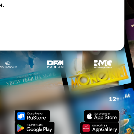
и.
12+