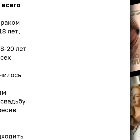
 всего
браком
18 лет,
8-20 лет
всех
училось
,
ым
 свадьбу
весив
т
дходить