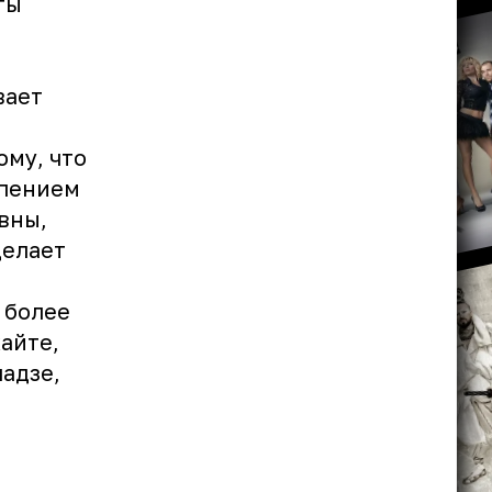
ты
вает
ому, что
рпением
вны,
делает
 более
айте,
адзе,