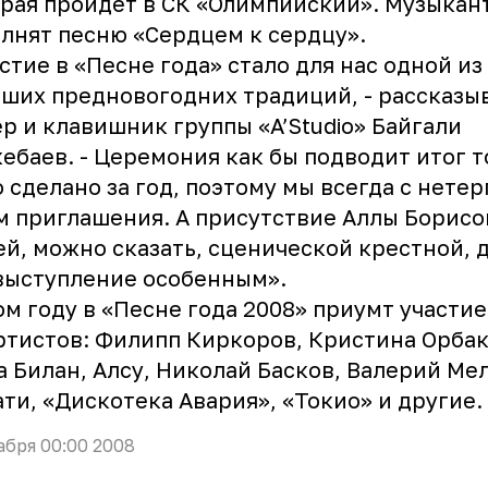
рая пройдет в СК «Олимпийский». Музыкан
лнят песню «Сердцем к сердцу».
стие в «Песне года» стало для нас одной из
ших предновогодних традиций, - рассказы
р и клавишник группы «A’Studio» Байгали
ебаев. - Церемония как бы подводит итог т
 сделано за год, поэтому мы всегда с нете
 приглашения. А присутствие Аллы Борисо
й, можно сказать, сценической крестной, 
выступление особенным».
ом году в «Песне года 2008» приумт участие
ртистов: Филипп Киркоров, Кристина Орбак
 Билан, Алсу, Николай Басков, Валерий Мел
ти, «Дискотека Авария», «Токио» и другие.
абря 00:00 2008