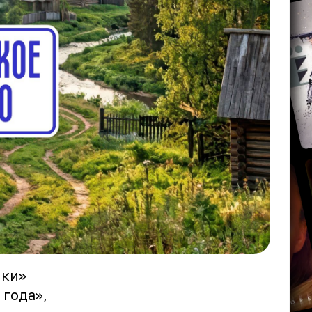
ики»
 года»,