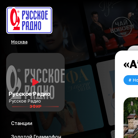
Москва
«A
#
Но
Русское Радио
Русское Радио
ЭФИР
Станции
Золотой Граммофон