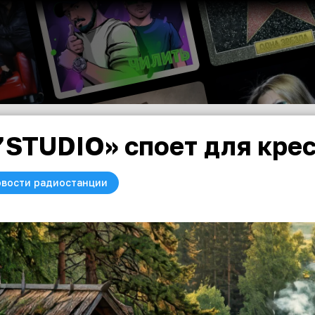
’STUDIO» споет для кре
вости радиостанции