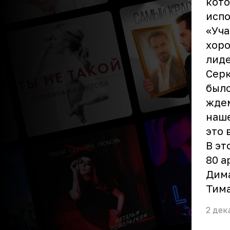
кото
испо
«Уча
хоро
лиде
Серк
было
ждем
наше
это 
В эт
80 а
Дима
Тима
2 дек