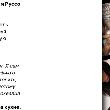
ам Руссо
ель
руя
шую
я. Я сам
афию о
товить,
потому
похвалил
а кухне.