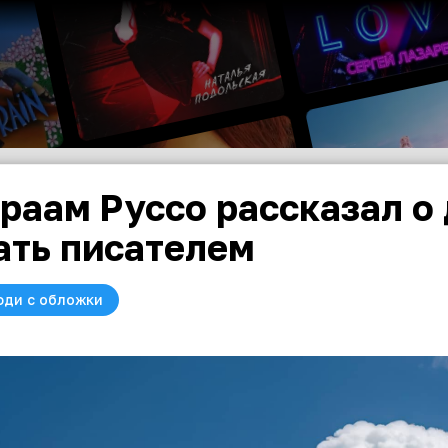
раам Руссо рассказал о
ать писателем
юди с обложки