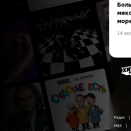
Боль
мекс
мор
14 ав
Радио
MAX