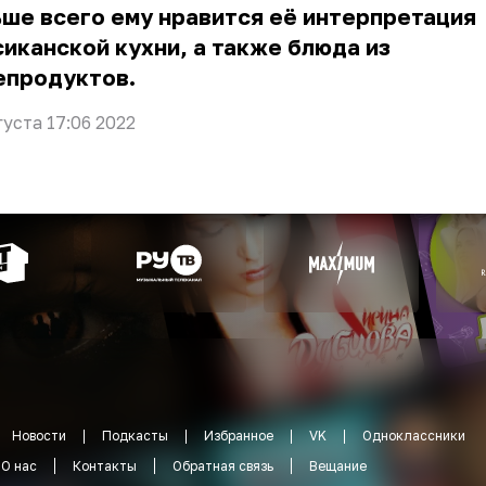
ше всего ему нравится её интерпретация
иканской кухни, а также блюда из
епродуктов.
густа 17:06 2022
Новости
Подкасты
Избранное
VK
Одноклассники
О нас
Контакты
Обратная связь
Вещание