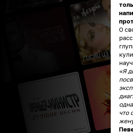
толь
напи
про
О св
расс
глуп
кули
науч
«Я д
посв
эксп
диаг
одна
что 
жену
Певе