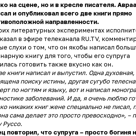
ко на сцене, но и в кресле писателя. Авра
сал и опубликовал всего две книги прямо
тивоположной направленности.
оих литературных экспериментах исполнит
казал в эфире телеканала RU.TV, комменти
ые слухи о том, что он якобы написал боль
нарную книгу для того, чтобы его супруга
илась готовить также вкусно как он.
ве книги написал и выпустил. Одна духовная,
ящена поиску истины, другая сугубо телесна
ерт по ногтям и языку, вот и написал моногр
ностике заболеваний. И да, я очень люблю го
ко никаких книг жене специально не писал, 
она сама делает это просто превосходно», – 
 Руссо.
ц повторил, что супруга – просто богиня н