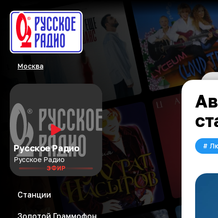
Москва
Ав
ст
#
Л
Русское Радио
Русское Радио
ЭФИР
Станции
Золотой Граммофон