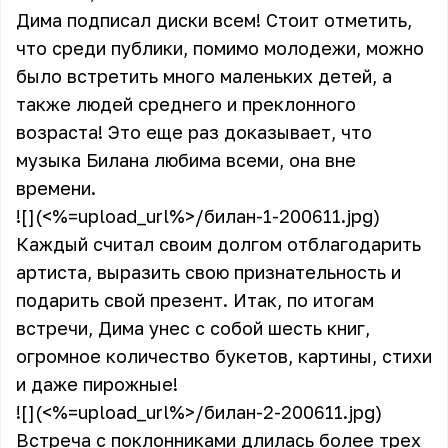
Дима подписал диски всем! Cтоит отметить,
что среди публики, помимо молодежи, можно
было встретить много маленьких детей, а
также людей среднего и преклонного
возраста! Это еще раз доказывает, что
музыка Билана любима всеми, она вне
времени.
![](<%=upload_url%>/билан-1-200611.jpg)
Каждый считал своим долгом отблагодарить
артиста, выразить свою признательность и
подарить свой презент. Итак, по итогам
встречи, Дима унес с собой шесть книг,
огромное количество букетов, картины, стихи
и даже пирожные!
![](<%=upload_url%>/билан-2-200611.jpg)
Встреча с поклонниками длилась более трех