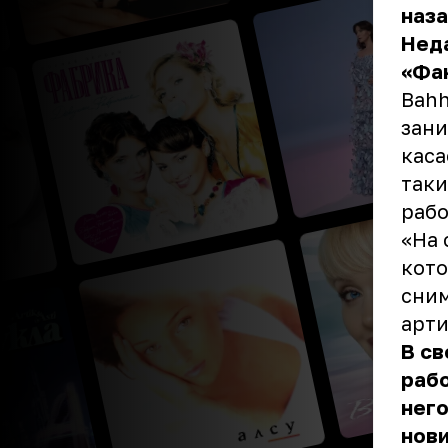
наза
Неда
«Фан
Bahh
зани
каса
таки
рабо
«На 
кото
сним
арти
В св
рабо
нег
нови