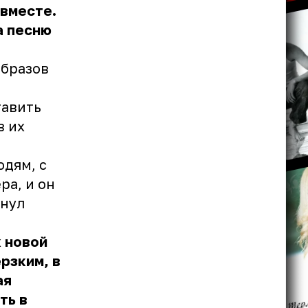
 вместе.
а песню
образов
тавить
в их
юдям, с
ра, и он
кнул
к новой
рзким, в
ая
ть в