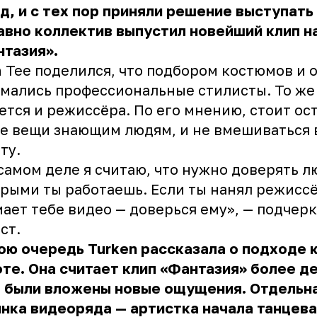
д, и с тех пор приняли решение выступать
вно коллектив выпустил новейший клип н
тазия».
 Tee поделился, что подбором костюмов и 
мались профессиональные стилисты. То же
ется и режиссёра. По его мнению, стоит ос
е вещи знающим людям, и не вмешиваться 
ту.
самом деле я считаю, что нужно доверять л
рыми ты работаешь. Если ты нанял режиссё
ает тебе видео — доверься ему», — подчер
ст.
ою очередь Turken рассказала о подходе 
те. Она считает клип «Фантазия» более де
о были вложены новые ощущения. Отдельн
нка видеоряда — артистка начала танцева