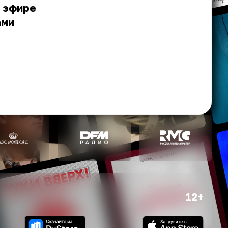
в эфире
ами
12+