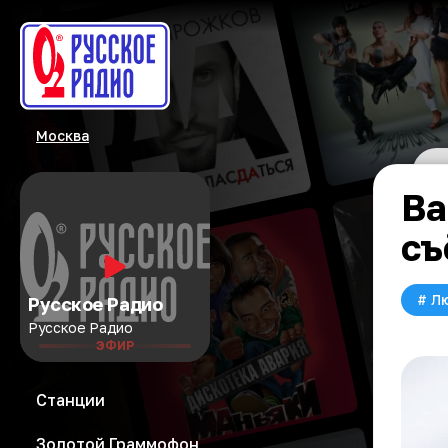
Москва
Ba
съ
#
Л
Русское Радио
Русское Радио
ЭФИР
Станции
Золотой Граммофон