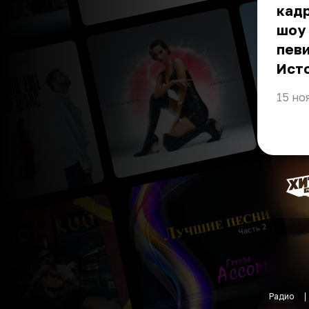
кадр
шоу 
певи
Ист
15 но
Радио