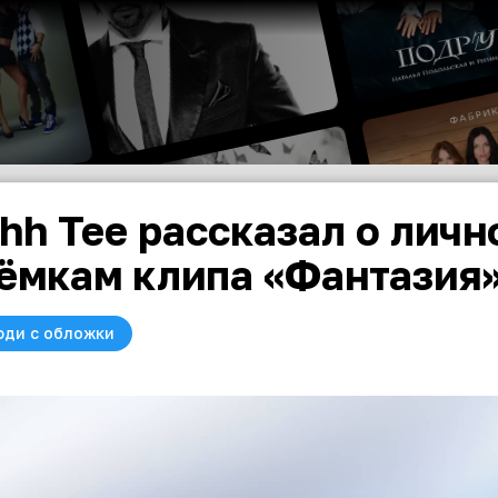
hh Tee рассказал о личн
ёмкам клипа «Фантазия
юди с обложки