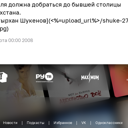
ля должна добраться до бывшей столицы
хстана.
тырхан Шукенов](<%=upload_url%>/shuke-27
jpg)
рта 00:00 2008
Новости
Подкасты
Избранное
VK
Одноклассники