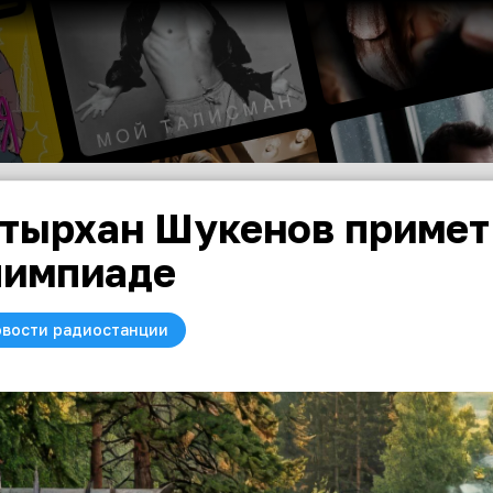
тырхан Шукенов примет 
импиаде
вости радиостанции