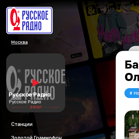
Москва
Ба
Ол
#
Но
Русское Радио
Русское Радио
ЭФИР
Станции
Золотой Граммофон