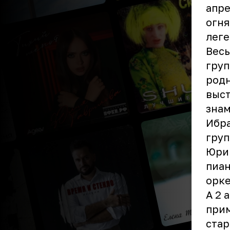
апре
огня
лег
Весь
груп
родн
выст
знам
Ибра
груп
Юрий
пиан
орке
А 2 
прим
стар