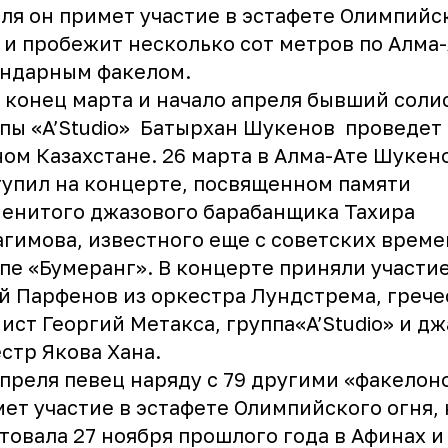
ля он примет участие в эстафете Олимпийс
 и пробежит несколько сот метров по Алма-
ендарным факелом.
 конец марта и начало апреля бывший соли
пы «
A’Studio
»
Батырхан Шукенов
проведет 
ом Казахстане. 26 марта в Алма-Ате Шукен
упил на концерте, посвященном памяти
енитого джазового барабанщика Тахира
гимова, известного еще с советских време
пе «Бумеранг». В концерте приняли участие
 Парфенов из оркестра Лундстрема, грече
ист Георгий Метакса, группа«A’Studio» и д
стр Якова Хана.
апреля певец наряду с 79 другими «факело
ет участие в эстафете Олимпийского огня,
товала 27 ноября прошлого года в Афинах и