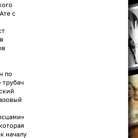
кого
Ате с
ст
в
ов
н по
 трубач
ский
жазовый
носцами»
 которая
 к началу