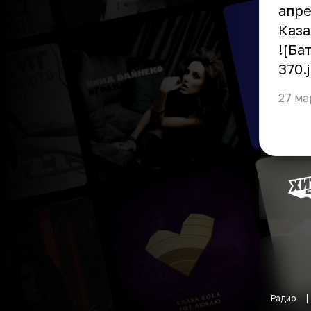
апре
Каза
![Ба
370.
27 ма
Радио