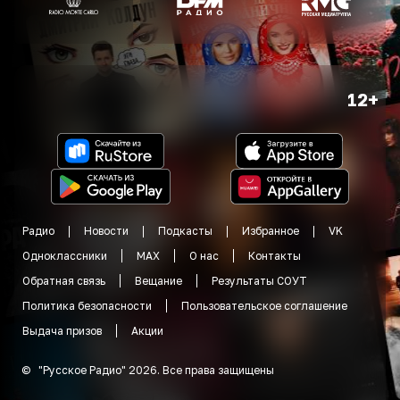
12+
Радио
Новости
Подкасты
Избранное
VK
Одноклассники
MAX
О нас
Контакты
Обратная связь
Вещание
Результаты СОУТ
Политика безопасности
Пользовательское соглашение
Выдача призов
Акции
©
"
Русское Радио
"
2026
.
Все права защищены