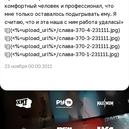
комфортный человек и профессионал, что
мне только оставалось подыгрывать ему. Я
считаю, что и эта наша с ним работа удалась!»
![](<%=upload_url%>/слава-370-4-231111.jpg)
![](<%=upload_url%>/слава-370-3-231111.jpg)
![](<%=upload_url%>/слава-370-2-231111.jpg)
![](<%=upload_url%>/слава-370-1-231111.jpg)
23 ноября 00:00 2011