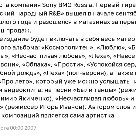
ста компания Sony BMG Russia. Первый тир
ский народный R&B» вышел в начале сентя
лого года и разошелся в магазинах за пер
ц продаж.
издание будет включать в себя весь матер
ого альбома: «Космополитен», «Люблю», «
ы», «Несчастливая любовь», «Леха», «Навсе
вони», «Облака», «Прости», «Успокойся сер
бной дождь», «Леха» (поп-версия), а также
«Про лето», который уже можно услышать н
и видеоклипа: на песни «Были танцы» (реж
имир Якименко), «Несчастливая любовь» и
» (режиссер Игорь Иванов). Автором слов 
 композиций является сама артистка
уста 00:00 2007