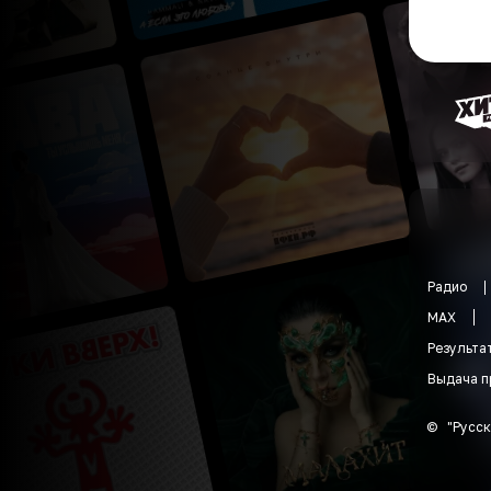
Радио
MAX
Результа
Выдача п
©
"
Русск