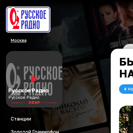
Москва
Б
Н
#
Но
Русское Радио
Русское Радио
ЭФИР
Станции
Золотой Граммофон