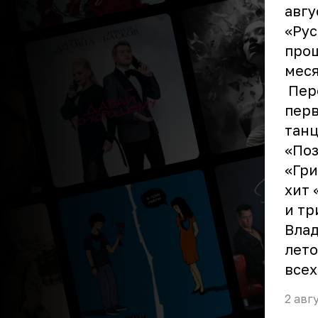
авгу
«Рус
прош
меся
Пере
перв
танц
«Поз
«Гри
хит 
и тр
Влад
лето
всех
2 авг