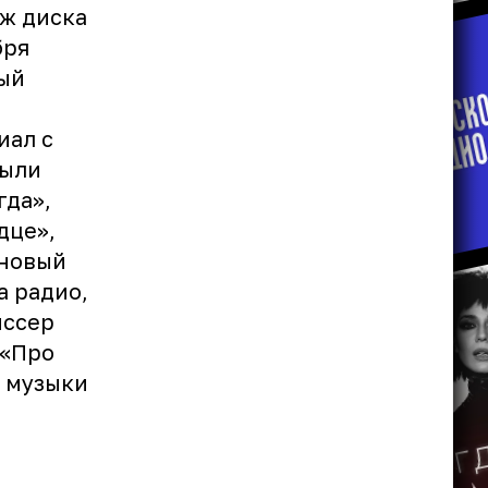
аж диска
бря
вый
иал с
Были
гда»,
дце»,
 новый
а радио,
иссер
 «Про
и музыки