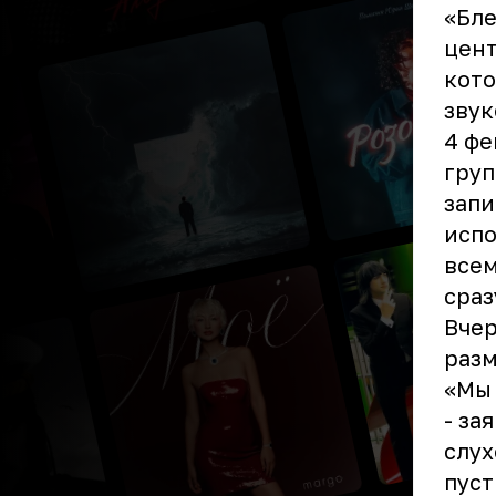
«Бле
цент
кото
звук
4 ф
груп
запи
исп
всем
сраз
Вчер
разм
«Мы 
- за
слух
пуст