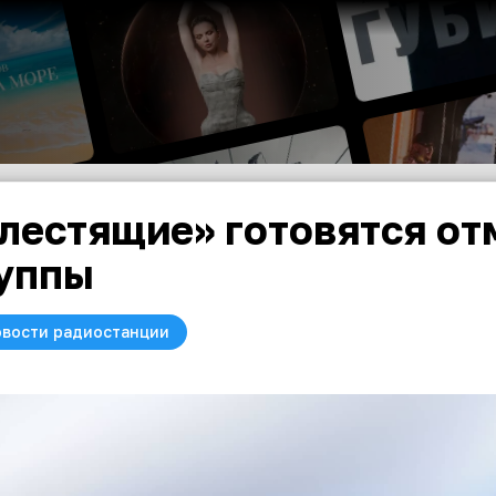
лестящие» готовятся от
уппы
вости радиостанции