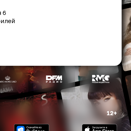
 6
билей
12+