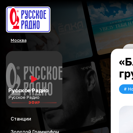
Москва
«Б
гр
#
Но
Русское Радио
Русское Радио
ЭФИР
Станции
Золотой Граммофон