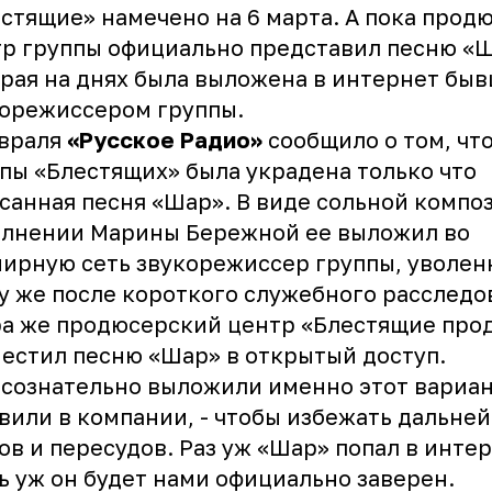
стящие» намечено на 6 марта. А пока прод
р группы официально представил песню «Ш
рая на днях была выложена в интернет бы
орежиссером группы.
евраля
«Русское Радио»
сообщило о том, что
пы «Блестящих» была украдена только что
санная песня «Шар». В виде сольной компо
олнении Марины Бережной ее выложил во
ирную сеть звукорежиссер группы, уволе
у же после короткого служебного расследо
а же продюсерский центр «Блестящие про
естил песню «Шар» в открытый доступ.
сознательно выложили именно этот вариан
явили в компании, - чтобы избежать дальне
ов и пересудов. Раз уж «Шар» попал в интер
ь уж он будет нами официально заверен.