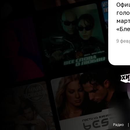
Офиц
голо
март
«Бле
9 фев
Радио