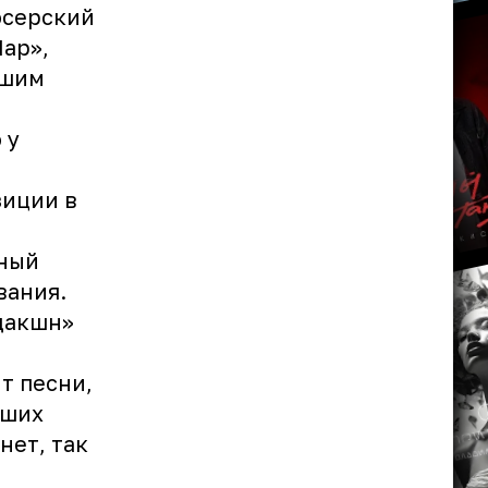
юсерский
ар»,
вшим
 у
зиции в
нный
вания.
дакшн»
т песни,
йших
нет, так