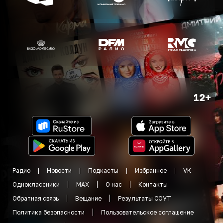
12+
Радио
Новости
Подкасты
Избранное
VK
Одноклассники
MAX
О нас
Контакты
Обратная связь
Вещание
Результаты СОУТ
Политика безопасности
Пользовательское соглашение