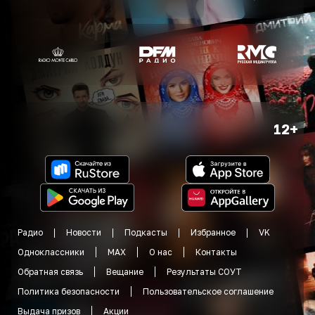
12+
Радио
Новости
Подкасты
Избранное
VK
Одноклассники
MAX
О нас
Контакты
Обратная связь
Вещание
Результаты СОУТ
Политика безопасности
Пользовательское соглашение
Выдача призов
Акции