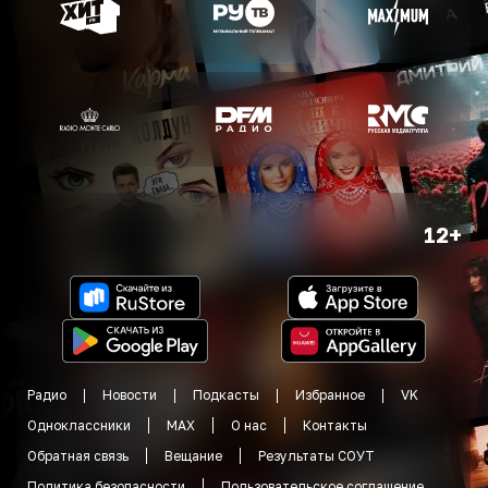
12+
Радио
Новости
Подкасты
Избранное
VK
Одноклассники
MAX
О нас
Контакты
Обратная связь
Вещание
Результаты СОУТ
Политика безопасности
Пользовательское соглашение