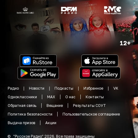
12+
Радио
Новости
Подкасты
Избранное
VK
Одноклассники
MAX
О нас
Контакты
Обратная связь
Вещание
Результаты СОУТ
Политика безопасности
Пользовательское соглашение
Выдача призов
Акции
©
"
Русское Радио
"
2026
.
Все права защищены