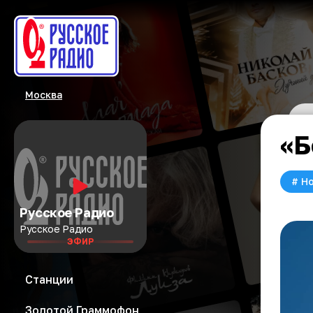
Москва
«Б
#
Но
Русское Радио
Русское Радио
ЭФИР
Станции
Золотой Граммофон