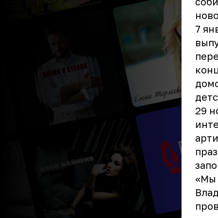
соби
нов
7 ян
выпу
пере
конц
домо
детс
29 н
инте
арти
праз
зап
«Мы 
Влад
пров