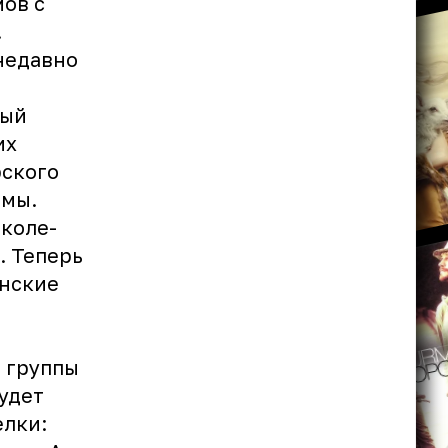
ов с
.
 недавно
ный
их
рского
ьмы.
школе-
. Теперь
енские
р группы
удет
елки: