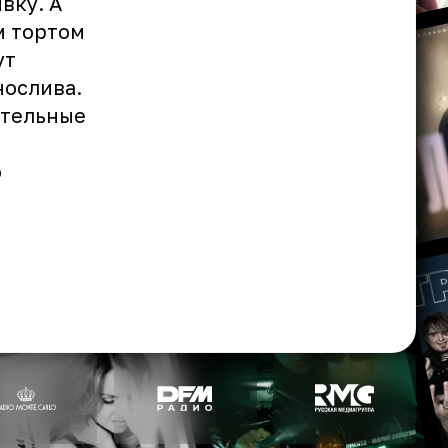
вку. А
м тортом
ут
нослива.
ительные
о