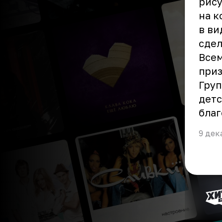
рису
на к
в ви
сдел
Всем
приз
Груп
детс
благ
9 дек