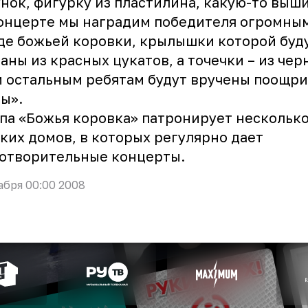
нок, фигурку из пластилина, какую-то выши
онцерте мы наградим победителя огромны
де божьей коровки, крылышки которой буд
аны из красных цукатов, а точечки – из чер
 остальным ребятам будут вручены поощр
ы».
па «Божья коровка» патронирует нескольк
ких домов, в которых регулярно дает
отворительные концерты.
абря 00:00 2008