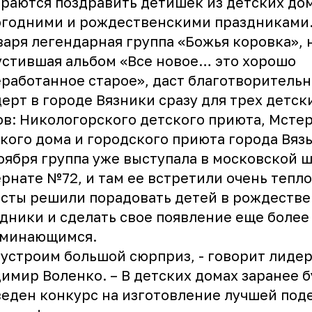
раются поздравить детишек из детских дом
огодними и рождественскими праздниками
варя легендарная группа «Божья коровка»,
стившая альбом «Все новое… это хорошо
работанное старое», даст благотворитель
ерт в городе Вязники сразу для трех детск
в: Никологорского детского приюта, Мсте
кого дома и городского приюта города Вяз
оября группа уже выступала в московской 
рнате №72, и там ее встретили очень тепло
сты решили порадовать детей в рождеств
дники и сделать свое появление еще более
оминающимся.
устроим большой сюрприз, - говорит лиде
имир Воленко. – В детских домах заранее б
еден конкурс на изготовление лучшей под