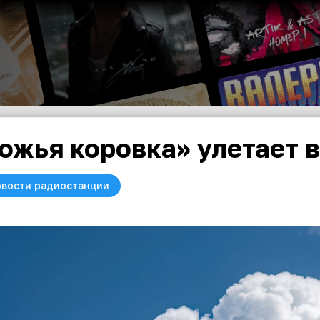
ожья коровка» улетает 
вости радиостанции