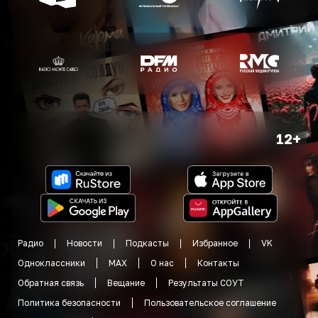
12+
Радио
Новости
Подкасты
Избранное
VK
Одноклассники
MAX
О нас
Контакты
Обратная связь
Вещание
Результаты СОУТ
Политика безопасности
Пользовательское соглашение