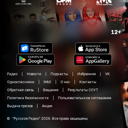
12+
Радио
Новости
Подкасты
Избранное
VK
Одноклассники
MAX
О нас
Контакты
Обратная связь
Вещание
Результаты СОУТ
Политика безопасности
Пользовательское соглашение
Выдача призов
Акции
©
"
Русское Радио
"
2026
.
Все права защищены