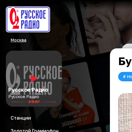
Москва
Бу
#
Но
Русское Радио
Русское Радио
ЭФИР
Станции
Золотой Граммофон