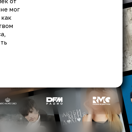
лёк от
 не мог
 как
ством
а,
ить