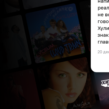
напи
реал
не в
гово
Хули
знак
глав
20 де