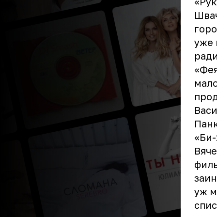
«Рук
Швач
горо
уже 
ради
«Фея
мало
прод
Вас
Панк
«Би-
Вяче
филь
заин
уж м
спис