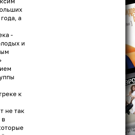
аксим
больших
года, а
ка -
олодых и
ным
»
нием
руппы
треке к
т не так
 в
которые