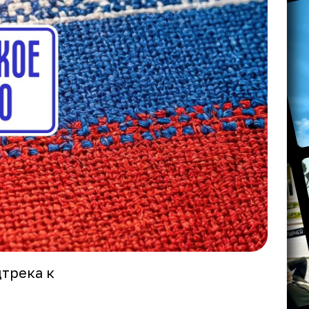
дтрека к