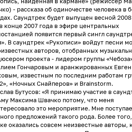
опись, найденная в кармане» (режиссер М
ко) - рассказа об одиночестве человека в 
дах. Саундтрек будет выпущен весной 2008 
в конце 2007 года в эфире центральных
останцией появится первый сингл саундтре
». В саундтрек «Рукописи» войдут песни м
известных авторов, отобранных музыкаль
юсером проекта - лидером группы «Чебоза
илием Гончаровым и аранжированных Евге
овым, известным по последним работам г
2», «Ночных Снайперов» и Brainstorm.
слав Бутусов: «Я принимаю участие в саунд
му Максима Швачко потому, что меня
тересовало это мероприятие. Мне поступае
ного предложений такого рода. Более того,
ке оказались совсем неизвестные авторы, 