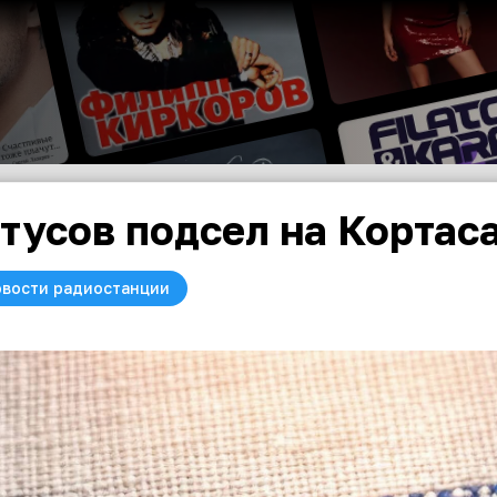
тусов подсел на Кортас
вости радиостанции