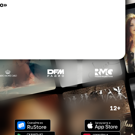
ио»
12+