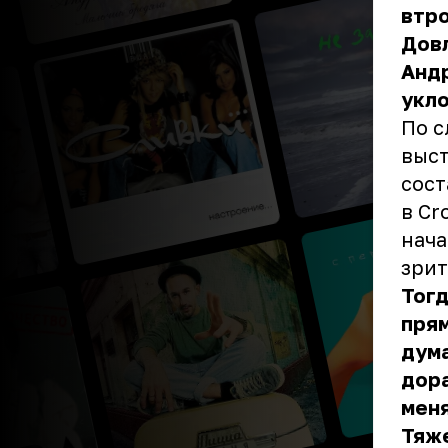
втро
Довл
Андр
укло
По с
выст
сост
в Cr
нача
зрит
Тог
прям
дума
дора
меня
Тяж