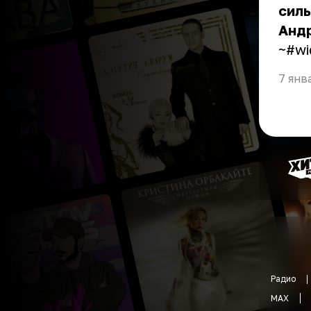
силь
Анд
~#wi
7 янв
Радио
MAX