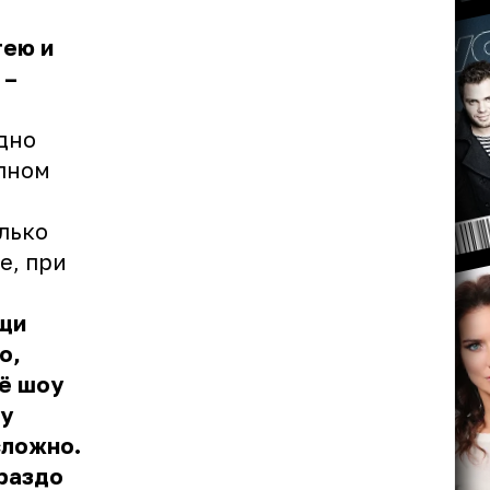
гею и
 –
дно
олном
лько
е, при
ощи
о,
сё шоу
ду
сложно.
раздо