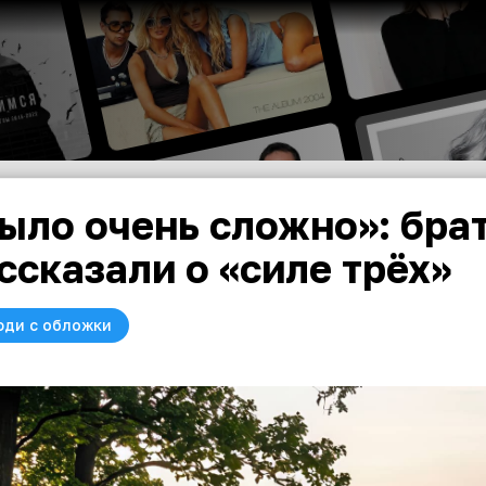
ыло очень сложно»: бра
ссказали о «силе трёх»
юди с обложки