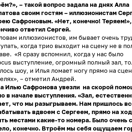
ём?», – такой вопрос задала на днях Алла
атова своим гостям – иллюзионистам Сер
ею Сафроновым. «Нет, конечно! Теряем!»,
нчиво ответил Сергей.
ловам иллюзионистов, им бывает очень тру
упать, когда трио выходит на сцену не в п
аве. «Я сразу вспомнил, когда у нас было
ocus выступление, огромный полный зал, то
лось шоу, и Илья ломает ногу прямо на сцен
елях», – отметил Андрей.
да Илью Сафронова увезли на скорой пом
о в начале выступления. «Зал, естественн
ет, что мы разыгрываем. Нам пришлось в
батывать вдвоем с Сергеем, прямо на хо
ть местами какие-то номера. Было очень 
ело, конечно. Втроём мы себя ощущаем го