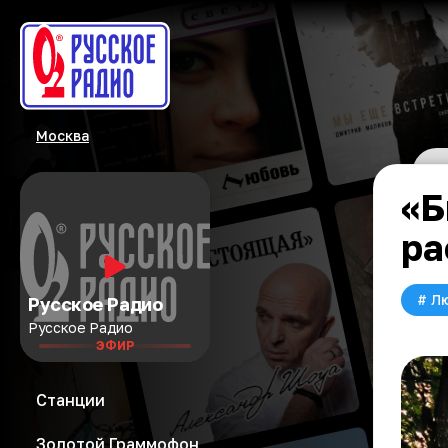
Москва
«Б
ра
#
Л
Русское Радио
Русское Радио
ЭФИР
Станции
Золотой Граммофон