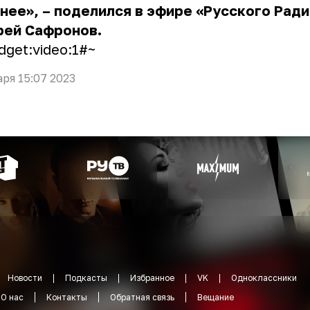
нее», – поделился в эфире «Русского Рад
рей Сафронов.
dget:video:1#~
аря 15:07 2023
Новости
Подкасты
Избранное
VK
Одноклассники
О нас
Контакты
Обратная связь
Вещание