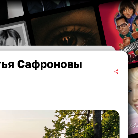
тья Сафроновы