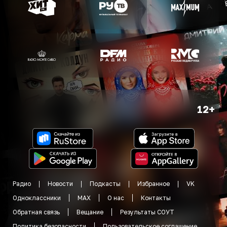
12+
Радио
Новости
Подкасты
Избранное
VK
Одноклассники
MAX
О нас
Контакты
Обратная связь
Вещание
Результаты СОУТ
Политика безопасности
Пользовательское соглашение