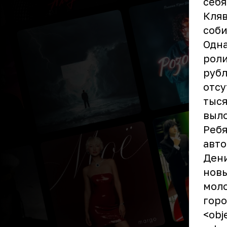
себя
Кляв
соби
Одна
роли
рубл
отсу
тыся
выло
Ребя
авто
Дени
новы
моло
горо
<obj