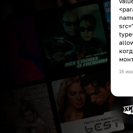
valu
<par
name
src=
type
allo
когд
монт
16 ию