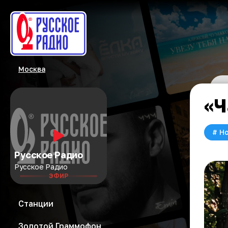
Москва
«Ч
#
Но
Русское Радио
Русское Радио
ЭФИР
Станции
Золотой Граммофон