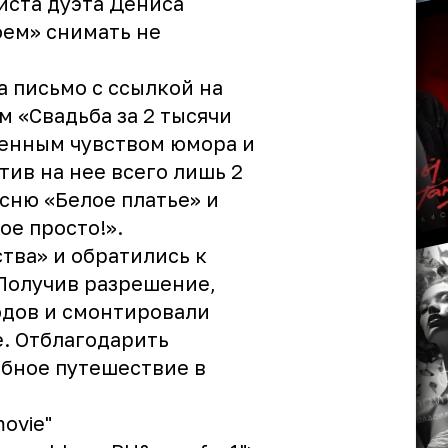
листа дуэта Дениса
оем» снимать не
а письмо с ссылкой на
 «Свадьба за 2 тысячи
менным чувством юмора и
тив на нее всего лишь 2
есню «Белое платье» и
ое просто!».
тва» и обратились к
 Получив разрешение,
одов и смонтировали
е. Отблагодарить
бное путешествие в
movie"