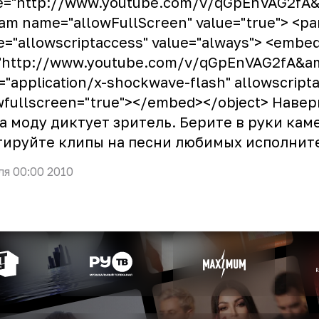
e="http://www.youtube.com/v/qGpEnVAG2fA&
am name="allowFullScreen" value="true"> <p
="allowscriptaccess" value="always"> <embed
"http://www.youtube.com/v/qGpEnVAG2fA&a
="application/x-shockwave-flash" allowscript
wfullscreen="true"></embed></object> Наве
а моду диктует зритель. Берите в руки ка
ируйте клипы на песни любимых исполните
ля 00:00 2010