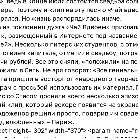
», ведь в конце июля состоится свадьба со
ера. Поэтому и клип на эту песню «Чай вдв
рался. Но жизнь распорядилась иначе.
 из поклонниц дуэта «Чай Вдвоем» прислал
к, размещенный в Интернете под названием
ей». Несколько питерских студентов, с от
тствием капитала, отметили свадьбу, потра
чи рублей. Все это сняли, «положили» на п
жили в Сеть. Не зря говорят: «Все гениальн
та пришли в восторг от «народного творчес
рам с просьбой использовать их материал.
с со Стасом досняли всего несколько эпиз
й клип, который вскоре появится на экран
доженов решили просто, подарив им сваде
д влюбленных – Париж.
ect height="302" width="370"> <param name="