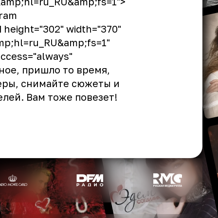
amp;hl=ru_RU&amp;fs=1">
aram
 height="302" width="370"
mp;hl=ru_RU&amp;fs=1"
access="always"
рное, пришло то время,
меры, снимайте сюжеты и
лей. Вам тоже повезет!