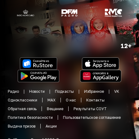
12+
Радио
Новости
Подкасты
Избранное
VK
Одноклассники
MAX
О нас
Контакты
Обратная связь
Вещание
Результаты СОУТ
Политика безопасности
Пользовательское соглашение
Выдача призов
Акции