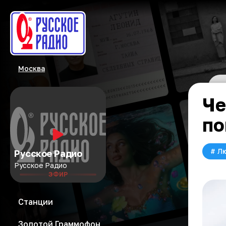
Москва
Че
по
#
Л
Русское Радио
Русское Радио
ЭФИР
Станции
Золотой Граммофон