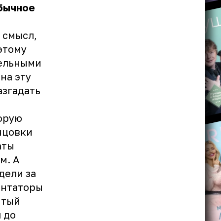
обычное
 смысл,
этому
тельными
на эту
азгадать
торую
нцовки
аты
м. А
дели за
ентаторы
ытый
 до