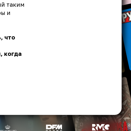
ый таким
ры и
, что
, когда