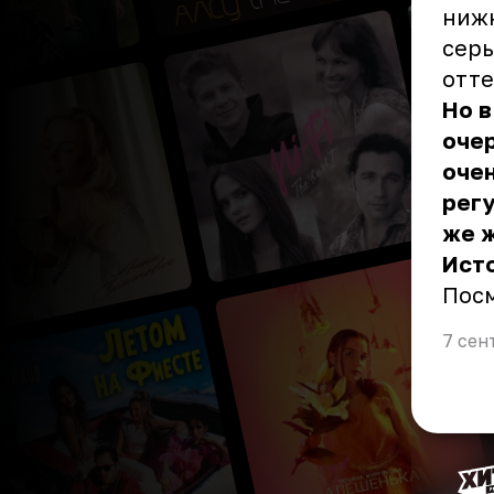
нижн
серь
отте
Но в
очер
очен
регу
же 
Ист
Пос
7 сен