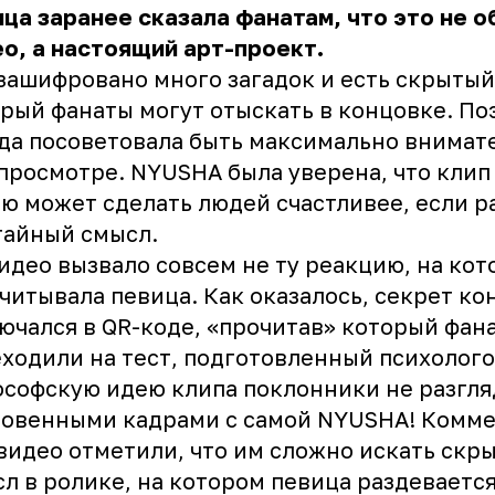
ца заранее сказала фанатам, что это не 
о, а настоящий арт-проект.
зашифровано много загадок и есть скрытый
рый фанаты могут отыскать в концовке. По
да посоветовала быть максимально внима
просмотре. NYUSHA была уверена, что клип 
ю может сделать людей счастливее, если р
тайный смысл.
идео вызвало совсем не ту реакцию, на ко
читывала певица. Как оказалось, секрет ко
ючался в QR-коде, «прочитав» который фан
ходили на тест, подготовленный психолого
софскую идею клипа поклонники не разгля
ровенными кадрами с самой NYUSHA! Комм
видео отметили, что им сложно искать скр
л в ролике, на котором певица раздевается