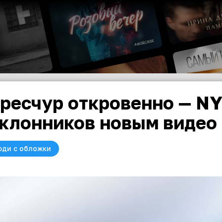
ресчур откровенно — N
клонников новым видео
юди с обложки