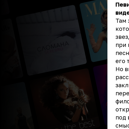
Певи
виде
Там 
кото
звез
при 
песн
его 
Но в
расс
закл
пере
фило
отк
под 
смыс