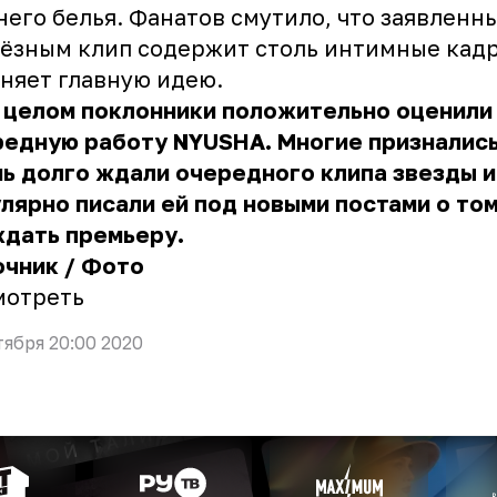
его белья. Фанатов смутило, что заявленн
ёзным клип содержит столь интимные кад
няет главную идею.
 целом поклонники положительно оценили
едную работу NYUSHA. Многие признались
ь долго ждали очередного клипа звезды и
лярно писали ей под новыми постами о том
ждать премьеру.
очник
/
Фото
мотреть
тября 20:00 2020