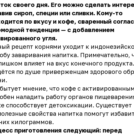
ток своего дня. Его можно сделать интер
вив сироп, специи или сливки. Кому-то
одится по вкусу и кофе, сваренный согла
омодной тенденции — с добавлением
вированного угля.
ый рецепт корнями уходит к индонезийск
обу заваривания напитка. Примечательно, ч
лишком влияет на вкус конечного продукта.
ётся по душе приверженцам здорового обр
ни.
 бытует мнение, что кофе с активированны
обен наладить работу органов пищеварения
е способствует детоксикации. Существует 
полезные свойства напитка помогут избавит
них килограммов.
цесс приготовления следующий: перед