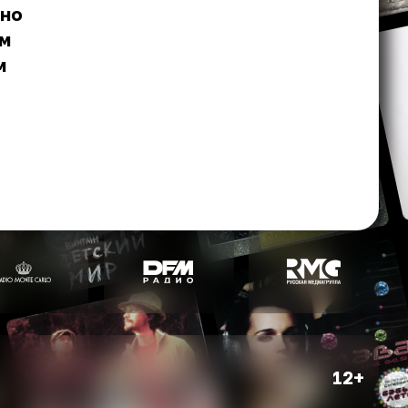
жно
ем
м
12+