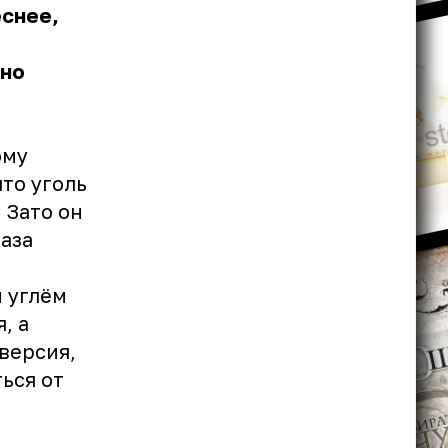
еснее,
сно
ому
то уголь
 Зато он
аза
м углём
, а
версия,
ься от