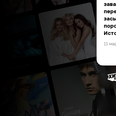
зав
пере
засы
пор
Ист
11 ма