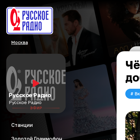
Москва
Чё
до
#
Вк
Русское Радио
Русское Радио
ЭФИР
Станции
Золотой Граммофон