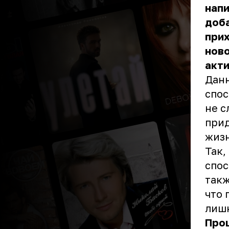
напи
доба
прих
нов
акти
Данн
спос
не с
прид
жиз
Так,
спос
такж
что 
лиш
Про